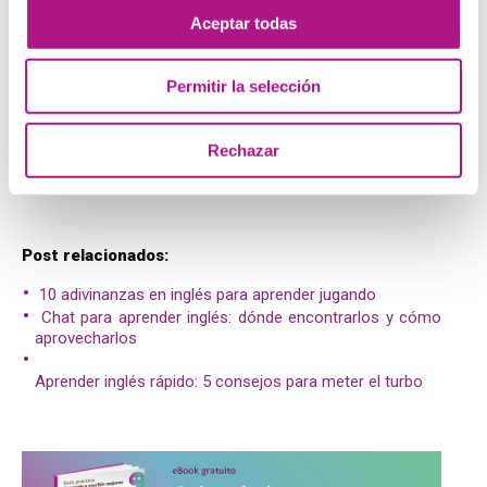
países es necesario obtener un visado que no siempre es
Aceptar todas
fácil de conseguir. Si lo consigues, ¡probablemente se
convierta en la experiencia de tu vida!
Permitir la selección
Después de leer estos consejos sobre realizar curso de
inglés intensivo viajando, cuéntanos, ¿a dónde estás
Rechazar
pensando ir? ¿Cuál es el destino que te ayudará a mejorar
tu inglés? ¡Cuéntanos!
Post relacionados:
10 adivinanzas en inglés para aprender jugando
Chat para aprender inglés: dónde encontrarlos y cómo
aprovecharlos
Aprender inglés rápido: 5 consejos para meter el turbo