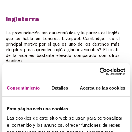
Inglaterra
La pronunciación tan característica y la pureza del inglés
que se habla en Londres, Liverpool, Cambridge… es el
principal motivo por el que es uno de los destinos más
elegidos para aprender inglés. ¿Inconvenientes? El coste
de la vida es bastante elevado comparado con otros
destinos.
Irlanda
Consentimiento
Detalles
Acerca de las cookies
Está muy de moda viajar a ciudades irlandesas. Y es que
con un inglés muy parecido al de Inglaterra y con precios
generalmente más bajos, Irlanda se convierte en una gran
opción para aprendices españoles.
Esta página web usa cookies
Las cookies de este sitio web se usan para personalizar
Holanda
el contenido y los anuncios, ofrecer funciones de redes