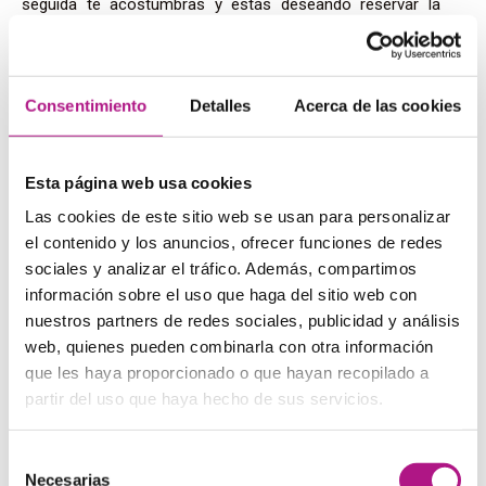
seguida te acostumbras y estás deseando reservar la
siguiente clase.
Consentimiento
Detalles
Acerca de las cookies
Inglés para empresas
También puedes incorporar el inglés a tu oficina. Si tu
Esta página web usa cookies
empresa está comprometida con la formación de idiomas
de sus empleados,
Whats’ Up!
ofrece la solución ideal: el
Las cookies de este sitio web se usan para personalizar
mismo método práctico y completo de las academias,
el contenido y los anuncios, ofrecer funciones de redes
solo que
en las instalaciones de tu empresa
. Así podrás
sociales y analizar el tráfico. Además, compartimos
dedicar unas horas a la semana al inglés sin moverte de tu
información sobre el uso que haga del sitio web con
oficina, ir a clase con compañeros de trabajo y encontrar
la motivación que necesitas para mejorar.
nuestros partners de redes sociales, publicidad y análisis
web, quienes pueden combinarla con otra información
que les haya proporcionado o que hayan recopilado a
Contar con clases de inglés en tu empresa te da una gran
partir del uso que haya hecho de sus servicios.
ventaja: puedes practicar con tus compañeros de clase
fuera del aula. Tener a tus compañeros de clase cerca
mientras trabajas significa que puedes comunicarte con
Selección
ellos en inglés, y añade nuevas posibilidades de practicar
Necesarias
de