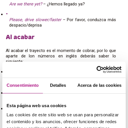
Are we there yet?
– ¿Hemos llegado ya?
Please, drive slower/faster
– Por favor, conduzca más
despacio/deprisa
Al acabar
Al acabar el trayecto es el momento de cobrar, por lo que
aparte de lon números en inglés deberás saber lo
siguiente:
How much is it? How much do I owe you?
– ¿Cuánto
es?/ Cuánto le debo?
Consentimiento
Detalles
Acerca de las cookies
Here you are
– Aquí tiene
Esta página web usa cookies
I don’t have change, have you got anything smaller?
–
Las cookies de este sitio web se usan para personalizar
No tengo cambio ¿Tiene un billete más pequeño?
el contenido y los anuncios, ofrecer funciones de redes