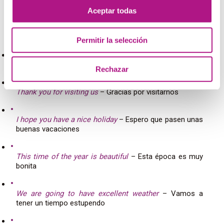
importancia del
small talk
para tener buenas relaciones
Aceptar todas
con los clientes. Los taxistas tienen fama de ser
conversadores, así que haced honor a la profesión con
estas frases:
Permitir la selección
What country are you from?
– ¿De qué país vienen?
Rechazar
Thank you for visiting us
– Gracias por visitarnos
I hope you have a nice holiday
– Espero que pasen unas
buenas vacaciones
This time of the year is beautiful
– Esta época es muy
bonita
We are going to have excellent weather
– Vamos a
tener un tiempo estupendo