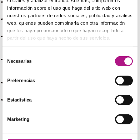
sociales y analizar el tráfico. Además, compartimos
That’s fine, keep the change
– Quédese el cambio
información sobre el uso que haga del sitio web con
nuestros partners de redes sociales, publicidad y análisis
web, quienes pueden combinarla con otra información
The change is not correct
– El cambio no está bien
que les haya proporcionado o que hayan recopilado a
partir del uso que haya hecho de sus servicios.
Can you give me an invoice/receipt?
– ¿Puede darme
factura/recibo?
Selección
Necesarias
de
Do you need an invoice/receipt?
– ¿Necesita
consentimiento
factura/recibo?
Preferencias
It’s too expensive/quite cheap
– Es muy caro/es barato
Estadística
I want a complaint form
– Quiero una hoja de
reclamaciones
Marketing
Small Talk
Ya hemos hablado en muchas ocasiones de la