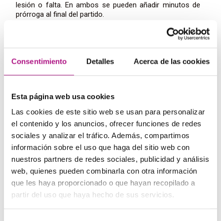
lesión o falta. En ambos se pueden añadir minutos de
prórroga al final del partido.
Dinámica de juego:
mientras que el fútbol americano
está organizado en periodos de juego cortos e intensos
tras los cuales el equipo para y se reagrupa para
preparar el siguiente, en rugby el juego está en marcha
Consentimiento
Detalles
Acerca de las cookies
casi todo el rato.
Movimiento del balón:
aunque en ambos deportes se
pueden dar patadas al balón, en fútbol americano esto
es mucho más limitado que en rugby. Otra diferencia
Esta página web usa cookies
notable es el pase hacia delante, que se permite en
fútbol americano en ciertas circunstancias, pero nunca
Las cookies de este sitio web se usan para personalizar
en rugby, donde solo se puede pasar hacia atrás y hacia
el contenido y los anuncios, ofrecer funciones de redes
los lados.
sociales y analizar el tráfico. Además, compartimos
Bloqueos:
en rugby solo se puede bloquear al jugador
información sobre el uso que haga del sitio web con
que lleva el balón, pero en fútbol americano es esencial
bloquear a los jugadores del equipo contrario de forma
nuestros partners de redes sociales, publicidad y análisis
estratégica.
web, quienes pueden combinarla con otra información
Puntuación:
aunque ambos deportes cuentan con un
que les haya proporcionado o que hayan recopilado a
sistema de puntuación basado en hacer pasar el balón
partir del uso que haya hecho de sus servicios.
entre los postes de gol por encima del travesaño o
atravesar la línea de gol llevando el balón, hay ligeras
diferencias entre la cantidad de puntos obtenidos y las