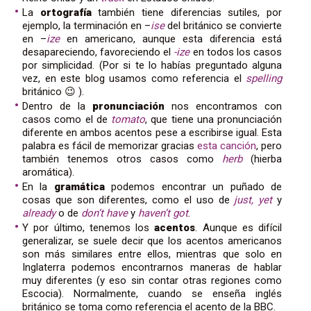
La
ortografía
también tiene diferencias sutiles, por
ejemplo, la terminación en –
ise
del británico se convierte
en –
ize
en americano, aunque esta diferencia está
desapareciendo, favoreciendo el
-ize
en todos los casos
por simplicidad. (Por si te lo habías preguntado alguna
vez, en este blog usamos como referencia el
spelling
británico 😉 ).
Dentro de la
pronunciación
nos encontramos con
casos como el de
tomato
, que tiene una pronunciación
diferente en ambos acentos pese a escribirse igual. Esta
palabra es fácil de memorizar gracias
esta canción
, pero
también tenemos otros casos como
herb
(hierba
aromática).
En la
gramática
podemos encontrar un puñado de
cosas que son diferentes, como el uso de
just, yet
y
already
o de
don’t have
y
haven’t got
.
Y por último, tenemos los
acentos
. Aunque es difícil
generalizar, se suele decir que los acentos americanos
son más similares entre ellos, mientras que solo en
Inglaterra podemos encontrarnos maneras de hablar
muy diferentes (y eso sin contar otras regiones como
Escocia). Normalmente, cuando se enseña inglés
británico se toma como referencia el acento de la BBC.