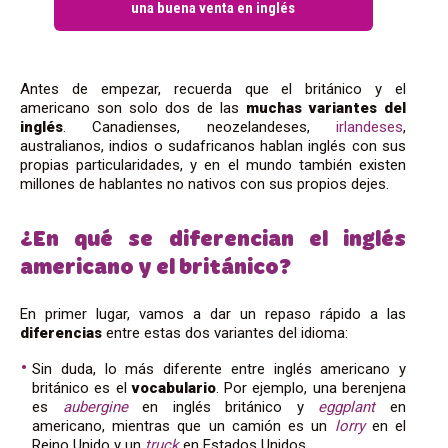
una buena venta en inglés
Antes de empezar, recuerda que el británico y el
americano son solo dos de las
muchas variantes del
inglés
. Canadienses, neozelandeses,
irlandeses
,
australianos, indios o sudafricanos hablan inglés con sus
propias particularidades, y en el mundo también existen
millones de hablantes no nativos con sus propios dejes.
¿En qué se diferencian el inglés
americano y el británico?
En primer lugar, vamos a dar un repaso rápido a las
diferencias
entre estas dos variantes del idioma:
Sin duda, lo más diferente entre inglés americano y
británico es el
vocabulario
. Por ejemplo, una berenjena
es
aubergine
en inglés británico y
eggplant
en
americano, mientras que un camión es un
lorry
en el
Reino Unido y un
truck
en Estados Unidos.