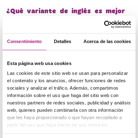
¿Qué variante de inglés es mejor
aprender?
Ambas variantes del inglés son perfectamente válidas y
correctas. Si alcanzas un buen nivel, no tendrás ningún
Consentimiento
Detalles
Acerca de las cookies
problema aunque la variante que hayas aprendido no sea
la misma que la del país en el que te encuentras.
Te puede interesar aprender
inglés americano
si…
Esta página web usa cookies
Las cookies de este sitio web se usan para personalizar
Tu manera favorita de practicar es
ver películas y series
en inglés
, ya que la mayoría de la cultura popular que
el contenido y los anuncios, ofrecer funciones de redes
llega a nuestro país procede de Estados Unidos.
sociales y analizar el tráfico. Además, compartimos
Vives o te gustaría vivir en Latinoamérica, puesto que allí
información sobre el uso que haga del sitio web con
es la variante más utilizada.
nuestros partners de redes sociales, publicidad y análisis
Te interesa dedicarte a los negocios y las finanzas en
inglés.
web, quienes pueden combinarla con otra información
que les haya proporcionado o que hayan recopilado a
En cambio, el
británico
es más lo tuyo si…
partir del uso que haya hecho de sus servicios.
Tratas principalmente con personas de Europa, ya que