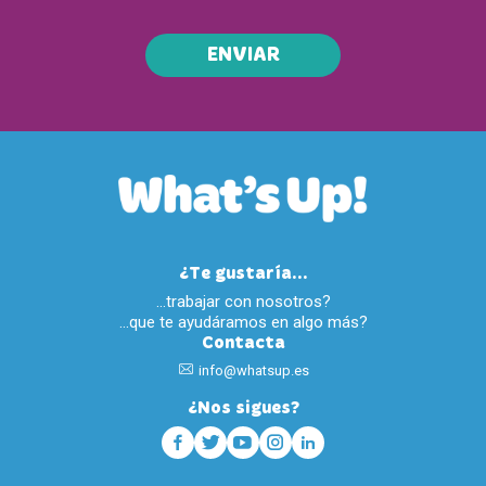
ENVIAR
¿Te gustaría...
…trabajar con nosotros?
…que te ayudáramos en algo más?
Contacta
info@whatsup.es
¿Nos sigues?