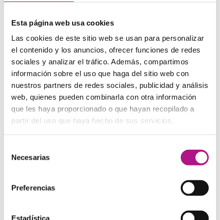
resueltos
Esta página web usa cookies
Las cookies de este sitio web se usan para personalizar
1) Completa los huecos con la palabra apropiada
el contenido y los anuncios, ofrecer funciones de redes
a) Mary said: “I’m fed up with my boyfriend”
sociales y analizar el tráfico. Además, compartimos
Mary said she _______ with _______ boyfriend.
información sobre el uso que haga del sitio web con
nuestros partners de redes sociales, publicidad y análisis
b) Peter said: “Titanic is the best movie I’ve ever seen”
web, quienes pueden combinarla con otra información
Peter said that Titanic _______ the best movie he _______.
que les haya proporcionado o que hayan recopilado a
partir del uso que haya hecho de sus servicios.
c) My aunt told me, “I am going to go to Barcelona”
My aunt told me she _______ to go to London _______.
Selección
d) The English teacher told us: “You should be able to
Necesarias
de
pass the Advanced at the end of the year”
consentimiento
The English teacher told us that _______ to pass the
Preferencias
Advanced _______.
e) Sarah told me: “I will give up smoking next week”
Estadística