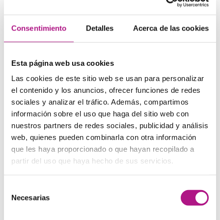
Consentimiento
Detalles
Acerca de las cookies
Esta página web usa cookies
Las cookies de este sitio web se usan para personalizar
el contenido y los anuncios, ofrecer funciones de redes
3) Los adverbios
sociales y analizar el tráfico. Además, compartimos
información sobre el uso que haga del sitio web con
Aquí debemos tener en cuenta que estamos hablando de
nuestros partners de redes sociales, publicidad y análisis
algo que nos dijeron en un momento del pasado
web, quienes pueden combinarla con otra información
(generalmente sin especificar), así que también debemos
adaptarlos. Estos son los más comunes:
que les haya proporcionado o que hayan recopilado a
partir del uso que haya hecho de sus servicios.
Now — then
Today — that day
Tonight — that night
Selección
Yesterday — the day before or the previous day
Necesarias
de
Tomorrow — the next/following day
consentimiento
Last week — the week before