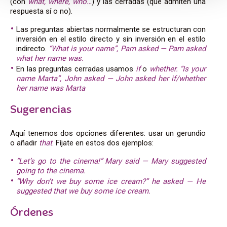
(con
what, where, who…
) y las cerradas (que admiten una
respuesta sí o no).
Las preguntas abiertas normalmente se estructuran con
inversión en el estilo directo y sin inversión en el estilo
indirecto.
“What is your name”, Pam asked — Pam asked
what her name was.
En las preguntas cerradas usamos
if
o
whether. “Is your
name Marta”, John asked — John asked her if/whether
her name was Marta
Sugerencias
Aquí tenemos dos opciones diferentes: usar un gerundio
o añadir
that
. Fíjate en estos dos ejemplos:
“Let’s go to the cinema!” Mary said — Mary suggested
going to the cinema.
“Why don’t we buy some ice cream?” he asked — He
suggested that we buy some ice cream.
Órdenes