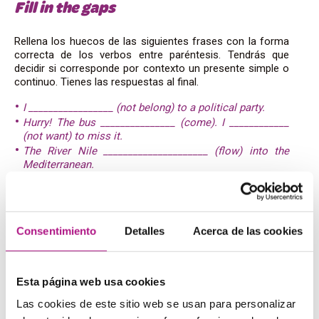
Fill in the gaps
Rellena los huecos de las siguientes frases con la forma
correcta de los verbos entre paréntesis. Tendrás que
decidir si corresponde por contexto un presente simple o
continuo. Tienes las respuestas al final.
I _________________ (not belong) to a political party.
Hurry! The bus _______________ (come). I ____________
(not want) to miss it.
The River Nile _____________________ (flow) into the
Mediterranean.
The river _________________ (flow) very fast today, more
than usual.
____________________ (it snow) in India?
We usually ________________ (grow) vegetables in our
Consentimiento
Detalles
Acerca de las cookies
garden.
I can’t drive, but I _________________ (learn).
You can borrow my umbrella, I _________________ (not
need) it.
Esta página web usa cookies
I usually ____ (love) parties but I _____________(not
Las cookies de este sitio web se usan para personalizar
enjoy) this one very much.