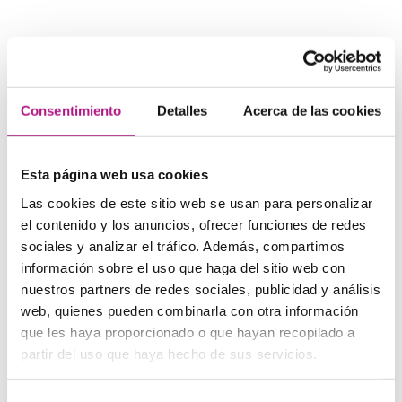
Set up
Quiere decir «instalar» o «establecer»:
Consentimiento
Detalles
Acerca de las cookies
We set up our first shop near the city centre
. — Abrimos
nuestra primera tienda cerca del centro.
She set up the alarm so that it would go off if the door
Esta página web usa cookies
opened
. — Puso la alarma para que saltara si se abría la
Las cookies de este sitio web se usan para personalizar
puerta.
el contenido y los anuncios, ofrecer funciones de redes
We bought a garden barbeque, and now we need to set
it up
. — Compramos una barbacoa de jardín y ahora hay
sociales y analizar el tráfico. Además, compartimos
que instalarla.
información sobre el uso que haga del sitio web con
nuestros partners de redes sociales, publicidad y análisis
web, quienes pueden combinarla con otra información
Puede ayudarte a recordar esta expresión la idea de
que les haya proporcionado o que hayan recopilado a
colocar algo en el suelo (uno de los significados de «
set
»)
partir del uso que haya hecho de sus servicios.
para luego irlo construyendo «hacia arriba».