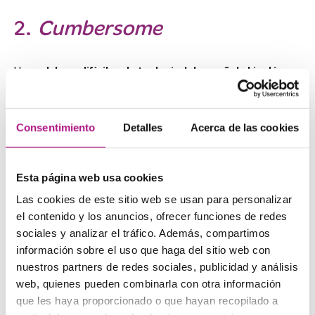
2.
Cumbersome
Hay
palabras difíciles de traducir del español al inglés
,
y
cumbersome
es una de esas que te hace sudar la gota
gorda si te cae en un examen.
Podríamos
traducir
cumbersome
como algo que es
Consentimiento
Detalles
Acerca de las cookies
grande, pesado y difícil de manejar. En español podríamos
emplear palabras como “engorroso”, pero ninguna de ellas
captura completamente su esencia.
Esta página web usa cookies
En inglés,
cumbersome
transmite una sensación de
torpeza
y dificultad para mover o manejar algo.
Las cookies de este sitio web se usan para personalizar
el contenido y los anuncios, ofrecer funciones de redes
sociales y analizar el tráfico. Además, compartimos
3.
Gobbledygook
información sobre el uso que haga del sitio web con
nuestros partners de redes sociales, publicidad y análisis
web, quienes pueden combinarla con otra información
Qué palabra tan divertida y peculiar, ¿verdad?
que les haya proporcionado o que hayan recopilado a