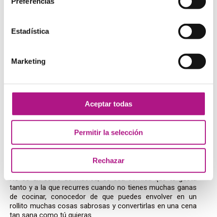
Preferencias
Esta palabra seguro que te suena gracias a la serie que
marcó a toda una generación. ¿Pero dominas su
pronunciación?
Estadística
9. Interesting: [ˈɪntərɛstɪŋ]
Marketing
Nos cuesta. Vamos a admitir que nos cuesta una
barbaridad no pronunciar todas las vocales que
encontramos en esta palabra. Nos parece tan
lógicamente silábica que nos cuesta contenernos y
Aceptar todas
pronunciarla debidamente. la combinación de estas dos
vocales ([ɛ] y [ə]), es algo que nos proporciona una buena
pronunciación en muchas ocasiones.
Permitir la selección
10. Wrap: [ˈræp]
Rechazar
No es un estilo de música; es esa comida que te gusta
tanto y a la que recurres cuando no tienes muchas ganas
de cocinar, conocedor de que puedes envolver en un
rollito muchas cosas sabrosas y convertirlas en una cena
tan sana como tú quieras.