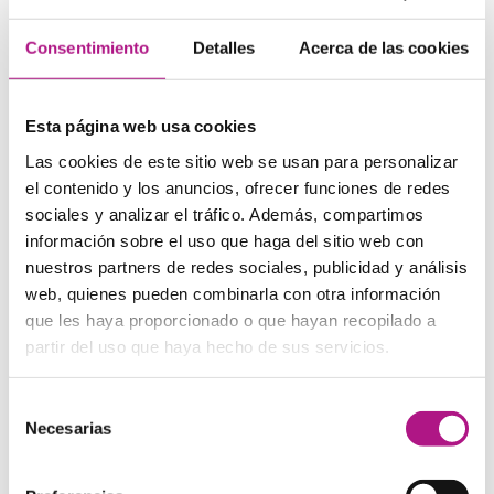
6. Awesome: [ˈɔːsəm]
Consentimiento
Detalles
Acerca de las cookies
A veces te preguntas cómo es posible que de tantas
letras al final todo quede reducido a una pronunciación tan
breve. De repente sin más, a veces las cosas se acaban
como empezaron.
Esta página web usa cookies
Las cookies de este sitio web se usan para personalizar
7. Girl: [ˈg3ːrl]
el contenido y los anuncios, ofrecer funciones de redes
sociales y analizar el tráfico. Además, compartimos
Esta es una de esas palabras que se convierten en el
información sobre el uso que haga del sitio web con
símbolo de una generación. ¿Quién no ha bromeado a
nuestros partners de redes sociales, publicidad y análisis
veces usando palabras del inglés dentro de su discurso en
castellano. ¿Quién no conoce a alguien que pronuncia un
web, quienes pueden combinarla con otra información
exagerado [ˈg333333ːrl] cuando ve algo impresionante y
que les haya proporcionado o que hayan recopilado a
estiloso? Todos usamos algunas pronunciaciones
partir del uso que haya hecho de sus servicios.
curiosas del inglés para poner un poco de humor a
nuestro día a día. ¡No te cortes! ¡También cuenta como
oportunidad de practicar inglés!
Selección
Necesarias
de
8. Friend: [ˈfrɛnd]
consentimiento