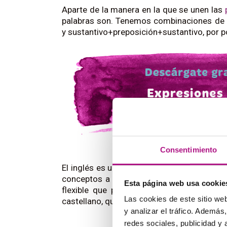
Aparte de la manera en la que se unen las
palabras son. Tenemos combinaciones de v
y sustantivo+preposición+sustantivo, por 
Consentimiento
El inglés es un idioma que recurre mucho 
conceptos a los que se necesita identific
Esta página web usa cookie
flexible que permite la creación de muc
Las cookies de este sitio we
castellano, que tiene unas normas de creac
y analizar el tráfico. Ademá
redes sociales, publicidad y