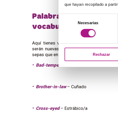
que hayan recopilado a parti
Palabras compuestas en
Selección
Necesarias
de
vocabulario
consentimiento
Aquí tienes varios ejemplos. Algunas de
serán nuevas para ti. Así que te damos t
sepas que en inglés las llamamos
hyphena
Rechazar
Bad-tempered
– Malhumorado
Brother-in-law
– Cuñado
Cross-eyed
– Estrábico/a