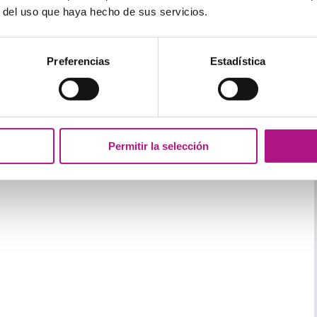
r del uso que haya hecho de sus servicios.
 inglés con guion: lista con
Preferencias
Estadística
 estas palabras compuestas ya las conoces, otras
ambién su significado. También es interesante que
ted compound words
:
Permitir la selección