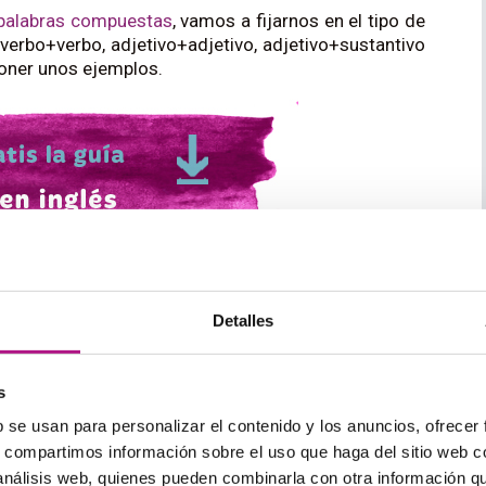
palabras compuestas
, vamos a fijarnos en el tipo de
erbo+verbo, adjetivo+adjetivo, adjetivo+sustantivo
poner unos ejemplos.
Detalles
a esta manera de crear nuevas palabras para nuevos
ar. Es, en este sentido, un idioma muy cambiante y
s
has más palabras que otras, como por ejemplo el
b se usan para personalizar el contenido y los anuncios, ofrecer
ión de palabras mucho más fijas.
s, compartimos información sobre el uso que haga del sitio web 
 análisis web, quienes pueden combinarla con otra información q