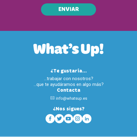
ENVIAR
¿Te gustaría...
…trabajar con nosotros?
…que te ayudáramos en algo más?
Contacta
info@whatsup.es
¿Nos sigues?