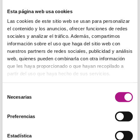
Esta página web usa cookies
The Princess Switch
Las cookies de este sitio web se usan para personalizar
el contenido y los anuncios, ofrecer funciones de redes
sociales y analizar el tráfico. Además, compartimos
La suplantación de identidades entre dos personas que
información sobre el uso que haga del sitio web con
son idénticas es un recurso que siempre funciona con las
comedias románticas. Si a eso le sumamos un entorno
nuestros partners de redes sociales, publicidad y análisis
navideño, una princesa de cuento de hadas y dos historias
web, quienes pueden combinarla con otra información
de amor en paralelo… ¡tenemos una peli perfecta para
que les haya proporcionado o que hayan recopilado a
disfrutar en inglés!
partir del uso que haya hecho de sus servicios.
Animación para todos
Selección
Necesarias
de
consentimiento
The Grinch
Preferencias
El Grinch, ese personaje verde que pretende robar y
arruinarnos las Navidades, es el protagonista de esta
Estadística
emotiva historia de animación para toda la familia.