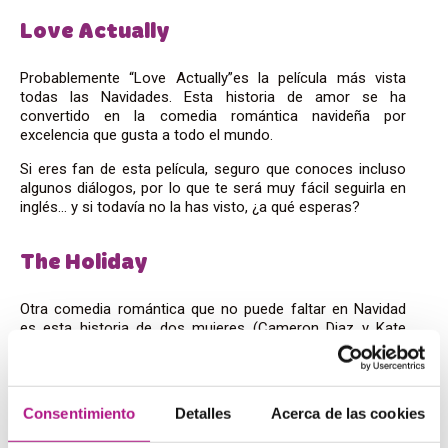
Love Actually
Probablemente “Love Actually”es la película más vista
todas las Navidades. Esta historia de amor se ha
convertido en la comedia romántica navideña por
excelencia que gusta a todo el mundo.
Si eres fan de esta película, seguro que conoces incluso
algunos diálogos, por lo que te será muy fácil seguirla en
inglés… y si todavía no la has visto, ¿a qué esperas?
The Holiday
Otra comedia romántica que no puede faltar en Navidad
es esta historia de dos mujeres (Cameron Diaz y Kate
Winslet) que se conocen a través de internet y deciden
intercambiar sus casas durante las vacaciones navideñas.
Los equívocos y las situaciones divertidas se suceden en
Consentimiento
Detalles
Acerca de las cookies
esta película perfecta para escuchar dos acentos muy
comunes: inglés británico e inglés americano.