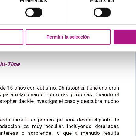
. Arthur es el único humano que escapa, gracias a su
Preferencias
Estadística
restre. A partir de aquí comienzan una aventura
o de la galaxia. La novela comenzó como un programa
rasladó al formato novela y tuvo varias secuelas. El
ez muy filosófico. Para los estudiantes de inglés
as inventadas, pero ésto les ayudará a comprender
Permitir la selección
ight-Time
o de 15 años con autismo. Christopher tiene una gran
as para relacionarse con otras personas. Cuando el
istopher decide investigar el caso y descubre mucho
 está narrado en primera persona desde el punto de
edacción es muy peculiar, incluyendo detalladas
interesa o sorprende, lo que a menudo resulta