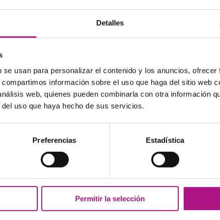
ás comunes
de los hispanohablantes al
lar
inglés
?
Detalles
s
b se usan para personalizar el contenido y los anuncios, ofrecer
s, compartimos información sobre el uso que haga del sitio web 
er inglés leyendo
 análisis web, quienes pueden combinarla con otra información q
r del uso que haya hecho de sus servicios.
s de suerte! Al llevar relativamente poco texto e ir
 una de las maneras más fáciles de empezar a leer
Preferencias
Estadística
lda
o
Charlie y la fábrica de chocolate
son fáciles de
te. Además, como seguro que ya conoces la historia,
el siguiente reto? La saga de Harry Potter es una de
glés, y con razón. Millones de personas de todas las
Permitir la selección
as aventuras de este mago. Los dos primeros libros
 la dificultad sube un poco, pero siguen siendo muy