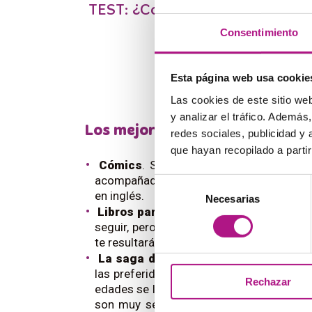
TEST: ¿Cometes los
errores m
hab
Consentimiento
Esta página web usa cookie
Las cookies de este sitio we
y analizar el tráfico. Ademá
Los mejores libros para aprend
redes sociales, publicidad y
que hayan recopilado a parti
Cómics
. Si te gustan los cómics, ¡está
acompañados de dibujos, los cómics son
Selección
en inglés.
Necesarias
de
Libros para niños
. Clásicos como
Mati
consentimiento
seguir, pero tienen una trama interesan
te resultará sencillo no perderte.
La saga de Harry Potter
. ¿Listo para 
las preferidas para empezar a leer en in
Rechazar
edades se lo han pasado en grande con l
son muy sencillos; a partir del tercero