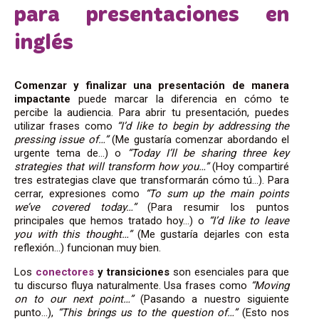
para presentaciones en
inglés
Comenzar y finalizar una presentación de manera
impactante
puede marcar la diferencia en cómo te
percibe la audiencia. Para abrir tu presentación, puedes
utilizar frases como
“I’d like to begin by addressing the
pressing issue of…”
(Me gustaría comenzar abordando el
urgente tema de…) o
“Today I’ll be sharing three key
strategies that will transform how you…”
(Hoy compartiré
tres estrategias clave que transformarán cómo tú…). Para
cerrar, expresiones como
“To sum up the main points
we’ve covered today…”
(Para resumir los puntos
principales que hemos tratado hoy…) o
“I’d like to leave
you with this thought…”
(Me gustaría dejarles con esta
reflexión…) funcionan muy bien.
Los
conectores
y transiciones
son esenciales para que
tu discurso fluya naturalmente. Usa frases como
“Moving
on to our next point…”
(Pasando a nuestro siguiente
punto…),
“This brings us to the question of…”
(Esto nos