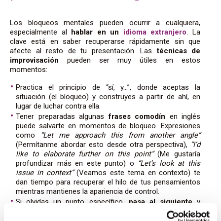
Los bloqueos mentales pueden ocurrir a cualquiera,
especialmente al
hablar en un
idioma extranjero
. La
clave está en saber recuperarse rápidamente sin que
afecte al resto de tu presentación. Las
técnicas de
improvisación
pueden ser muy útiles en estos
momentos:
Practica el principio de “sí, y…”, donde aceptas la
situación (el bloqueo) y construyes a partir de ahí, en
lugar de luchar contra ella.
Tener preparadas algunas
frases comodín
en inglés
puede salvarte en momentos de bloqueo. Expresiones
como
“Let me approach this from another angle”
(Permítanme abordar esto desde otra perspectiva),
“I’d
like to elaborate further on this point”
(Me gustaría
profundizar más en este punto) o
“Let’s look at this
issue in context”
(Veamos este tema en contexto) te
dan tiempo para recuperar el hilo de tus pensamientos
mientras mantienes la apariencia de control.
Si olvidas un punto específico,
pasa al siguiente
y
vuelve más tarde si es necesario. Si no puedes recordar
una palabra específica en inglés, usa una paráfrasis o