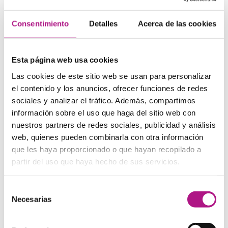
una descripción. Recuerda que la mayoría de las
audiencias valora más la claridad y la confianza que la
Consentimiento
Detalles
Acerca de las cookies
perfección lingüística.
Herramientas y recursos
Esta página web usa cookies
para mejorar tu oratoria en
Las cookies de este sitio web se usan para personalizar
el contenido y los anuncios, ofrecer funciones de redes
inglés
sociales y analizar el tráfico. Además, compartimos
información sobre el uso que haga del sitio web con
El mercado ofrece numerosas
aplicaciones y cursos
nuestros partners de redes sociales, publicidad y análisis
específicamente diseñados para mejorar tus
web, quienes pueden combinarla con otra información
habilidades de presentación en inglés
:
que les haya proporcionado o que hayan recopilado a
Aplicaciones como Orai analizan tu discurso y ofrecen
partir del uso que haya hecho de sus servicios.
feedback
sobre aspectos como el ritmo, las muletillas y
la claridad. Plataformas como Coursera y edX ofrecen
Selección
cursos de prestigiosas universidades sobre oratoria en
Necesarias
inglés, desde nivel básico hasta avanzado.
de
Unirse a grupos de práctica como Toastmasters
consentimiento
International te proporciona un entorno estructurado