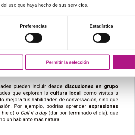
o.
r del uso que haya hecho de sus servicios.
Preferencias
Estadística
 construyendo fluidez y confianza
 menudo buscan
mejorar su fluidez y comprender
el extranjero en este nivel significa exponerte a una
que no podrías experimentar en un aula. Además,
Permitir la selección
l idioma
en un contexto
nativo
, lo que te ayudará a
nformales.
idades pueden incluir desde
discusiones en grupo
dades que exploran la
cultura local
, como visitas a
lo mejora tus habilidades de conversación, sino que
nsión. Por ejemplo, podrías aprender
expresiones
 hielo) o
Call it a day
(dar por terminado el día), que
mo un hablante más natural.