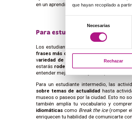
en un aprendizaje emocionante y progresiv
que hayan recopilado a parti
Selección
Necesarias
de
Para estudiantes intermedios:
consentimiento
Los estudiantes en un
nivel intermedio
a
frases más complejas
.
Estudiar inglés en 
v
ariedad de acentos y formas de hablar
Rechazar
estarás
rodeado de personas que usan e
entender mejor el tono y las expresiones i
Para un estudiante intermedio, las activ
sobre temas de actualidad
hasta activi
museos o paseos por la ciudad. Esto no so
también amplía tu vocabulario y compre
idiomáticas
como
Break the ice
(romper el
enriquecen tu habilidad de comunicarte co