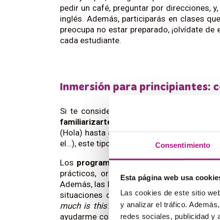
pedir un café, preguntar por direcciones, y,
inglés. Además, participarás en clases que
preocupa no estar preparado, ¡olvídate de
cada estudiante.
Inmersión para principiantes: 
Si te consideras un
principiante
,
estudia
familiarizarte rápidamente con frases y
(Hola) hasta aprender a pedir direcciones
el…), este tipo de inmersión ayuda a fortale
Consentimiento
Los
programas para principiantes
suelen
prácticos, orientados a ayudarte a rom
Esta página web usa cookie
Además, las lecciones se combinan con
ac
Las cookies de este sitio we
situaciones cotidianas. Por ejemplo, pue
y analizar el tráfico. Ademá
much is this?
(¿Cuánto cuesta esto?) o p
ayudarme con…). Con estas primeras exper
redes sociales, publicidad y