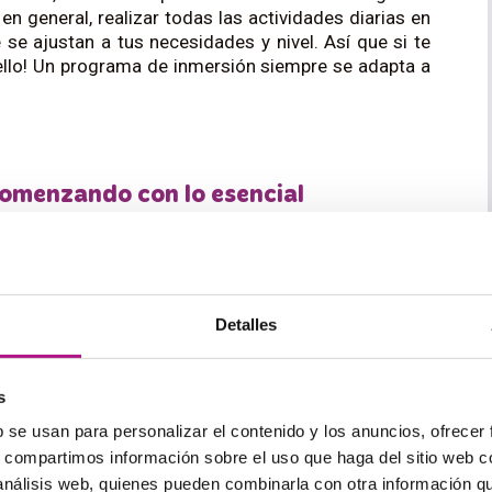
 en general, realizar todas las actividades diarias en
 se ajustan a tus necesidades y nivel. Así que si te
 ello! Un programa de inmersión siempre se adapta a
comenzando con lo esencial
r inglés en el extranjero
te da la oportunidad de
 vocabulario clave
. Desde el saludo básico
Hello
 con
Excuse me, where is the…
(Perdón, ¿dónde está
cer tu confianza en el uso del idioma.
Detalles
 comenzar con ejercicios de interacción simples y
per la barrera del idioma en un entorno cómodo.
s
tividades fuera del aula
, donde puedes practicar en
b se usan para personalizar el contenido y los anuncios, ofrecer
des salir de compras y practicar frases como
How
s, compartimos información sobre el uso que haga del sitio web 
edir ayuda con
Could you help me with…
(¿Podrías
iencias,
estudiar inglés en el extranjero se convierte
 análisis web, quienes pueden combinarla con otra información q