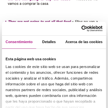
vamos a comprar la casa.
They are not going to eat all that food
– Ellos no van a
comerse toda esa comida.
Consentimiento
Detalles
Acerca de las cookies
Estructura going to en
interrogación
Esta página web usa cookies
Las cookies de este sitio web se usan para personalizar
Para formar preguntas con el
going to
hay que alterar el
orden. Como siempre cuando se formulan
preguntas
en
el contenido y los anuncios, ofrecer funciones de redes
inglés. El verbo
to be
va al principio, y a continuación va el
sociales y analizar el tráfico. Además, compartimos
sujeto.
información sobre el uso que haga del sitio web con
To be
+ sujeto +
going to
+ infinitivo + complemento
nuestros partners de redes sociales, publicidad y análisis
web, quienes pueden combinarla con otra información
Aquí tienes algunos ejemplos:
que les haya proporcionado o que hayan recopilado a
Are you going to eat all this?
– ¿Te vas a comer todo
partir del uso que haya hecho de sus servicios.