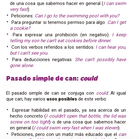
de una cosa que sabemos hacer en general (
I can swim
very fast
).
Peticiones:
Can I go to the swimming pool with you?
Para preguntar si tenemos permiso para algo:
Can I get
a cookie?
Para expresar una prohibición (en negativo):
I keep
telling my son he can’t eat cookies before dinner.
Con los verbos referidos a los sentidos:
I can hear you,
but I can’t see you.
Para deducciones negativas:
She can’t possibly have
gone alone.
Pasado simple de can:
could
El pasado simple de can se conjuga con
could
. Al igual
que can, hay varios
usos posibles
de este verbo:
Expresar habilidad en el pasado, ya sea acerca de un
hecho concreto (
I couldn’t open that bottle, the lid was
screw on too tight
) o de una cosa que sabemos hacer
en general (
I could swim very fast when I was eleven
).
Peticiones, pero con un matiz más educado que el
can