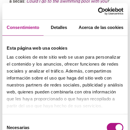
a secas:
Could
I
go
to
the
swimming
pool
with
you
?
Para preguntar si tenemos permiso para algo, pero en
situaciones más formales que
could: Could I get a
cookie?
También podemos usar
may
(algo más informal
que
could
).
Consentimiento
Detalles
Acerca de las cookies
Could
se usa como equivalente de can en estilo directo:
She asked if she could see me the following Saturday.
Para hablar de posibilidad, esto es, como condicional:
If
I had money, I could go to Paris with you next
Esta página web usa cookies
September.
Las cookies de este sitio web se usan para personalizar
el contenido y los anuncios, ofrecer funciones de redes
Otras formas de construir el
sociales y analizar el tráfico. Además, compartimos
pasado de can
información sobre el uso que haga del sitio web con
nuestros partners de redes sociales, publicidad y análisis
Hasta aquí todo bien, pero ¿qué hacemos para hablar de
situaciones del pasado en las que no podemos usar
web, quienes pueden combinarla con otra información
pasado simple? Para salir del apuro en estos casos,
que les haya proporcionado o que hayan recopilado a
tenemos una construcción totalmente diferente:
be able
partir del uso que haya hecho de sus servicios.
to
.
Por ejemplo:
When I borrowed Moby Dick from the
library, I had been able to read in English for a long time.
Selección
Otra excepción es cuando queremos hablar de una
Necesarias
de
situación complicada en el pasado que fuimos capaces