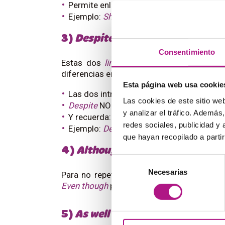
Permite enlazar dos adjetivos, dos susta
Ejemplo:
She has not only worked as an En
3)
Despite / In spite of
Consentimiento
Estas dos
linking words
significan lo mi
diferencias entre ambas así que estate ate
Esta página web usa cookie
Las dos introducen
-ing clauses
.
Las cookies de este sitio we
Despite
NO va seguido de of.
y analizar el tráfico. Ademá
Y recuerda: es
in spite of,
no
in spite on
.
redes sociales, publicidad y
Ejemplo:
Despite / In spite of getting exc
que hayan recopilado a parti
4)
Although
/ Even though
Selección
Necesarias
de
Para no repetirte, puedes usar estas dos
consentimiento
Even though
pone un poco más de énfasis
5)
As well as