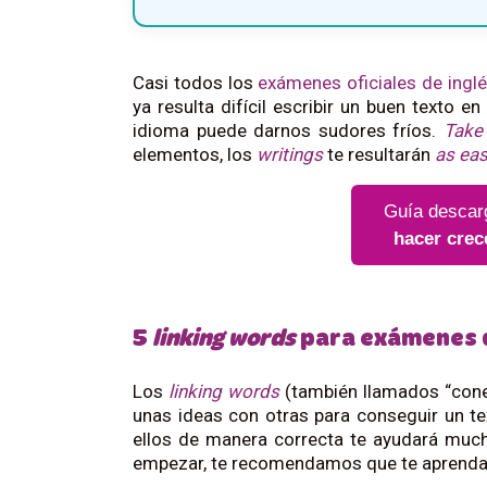
Casi todos los
exámenes oficiales de ingl
ya resulta difícil escribir un buen texto e
idioma puede darnos sudores fríos.
Take 
elementos, los
writings
te resultarán
as eas
Guía descar
hacer crec
5
linking words
para exámenes d
Los
linking words
(también llamados “cone
unas ideas con otras para conseguir un te
ellos de manera correcta te ayudará muc
empezar, te recomendamos que te aprendas