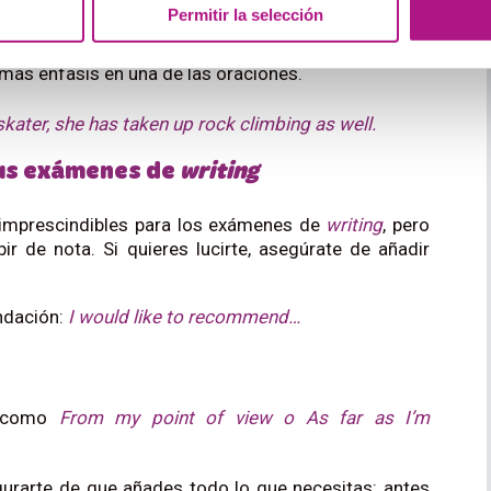
Permitir la selección
ate de que lo usas bien:
e más énfasis en una de las oraciones.
skater, she has taken up rock climbing as well.
tus exámenes de
writing
imprescindibles para los exámenes de
writing
, pero
r de nota. Si quieres lucirte, asegúrate de añadir
ndación:
I would like to recommend…
es como
From my point of view o As far as I’m
urarte de que añades todo lo que necesitas: antes