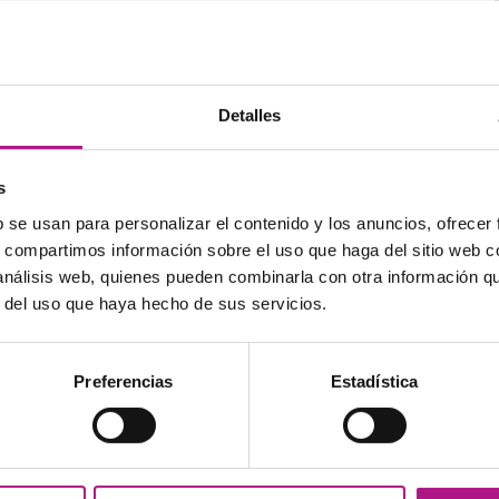
ntivos o dos verbos.
glish teacher, but also as a translator
.
Detalles
smo: “a pesar de”. Su uso presenta semejanzas y
nto a estos puntos:
s
b se usan para personalizar el contenido y los anuncios, ofrecer
s, compartimos información sobre el uso que haga del sitio web 
 análisis web, quienes pueden combinarla con otra información q
ellent marks, Jane chose not to continue her studies.
r del uso que haya hecho de sus servicios.
Preferencias
Estadística
linking words
para sustituir a
despite
y
in spite of.
 que
although
, pero son muy similares.