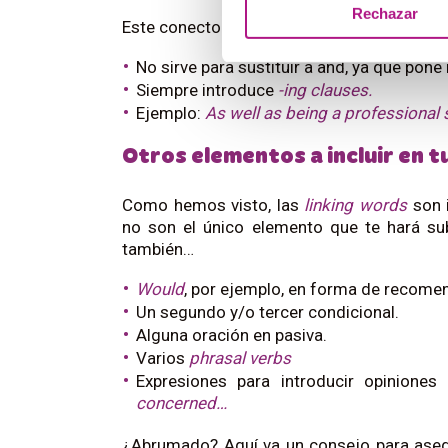
Rechazar
Este conector es muy común, así que asegúr
No sirve para sustituir a and, ya que pon
Siempre introduce
-ing clauses.
Ejemplo:
As well as being a professional 
Otros elementos a incluir en 
Como hemos visto, las
linking words
son 
no son el único elemento que te hará subi
también…
Would
, por ejemplo, en forma de recome
Un segundo y/o tercer condicional.
Alguna oración en pasiva.
Varios
phrasal verbs
Expresiones para introducir opinion
concerned…
¿Abrumado? Aquí va un consejo para aseg