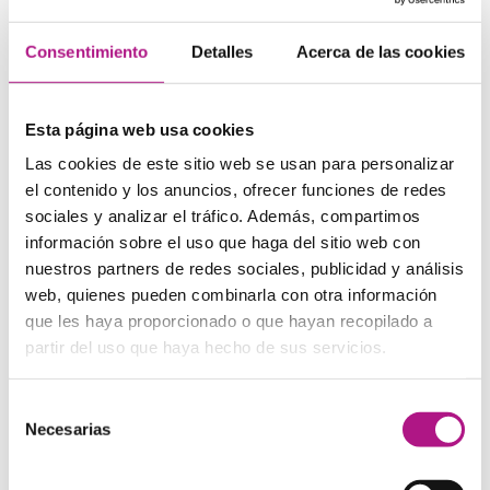
I have not bought a present for my auntie.
– Todavía no
he comprado el regalo para mi tía
Consentimiento
Detalles
Acerca de las cookies
Give it to me!
– Dámelo (a mí).
Uso de for
Esta página web usa cookies
Las cookies de este sitio web se usan para personalizar
Destinatario
el contenido y los anuncios, ofrecer funciones de redes
sociales y analizar el tráfico. Además, compartimos
For
expresa razón o intención de hacer algo. El objeto
información sobre el uso que haga del sitio web con
indirecto de un objeto; también el beneficio de hacer algo.
nuestros partners de redes sociales, publicidad y análisis
Se traduce tanto como “por” como “para”.
web, quienes pueden combinarla con otra información
que les haya proporcionado o que hayan recopilado a
Razón, intención o beneficio
partir del uso que haya hecho de sus servicios.
En este caso, se explica el motivo por el que se realiza la
Selección
acción.
Necesarias
de
I go to the Spa for my health
– Voy al Spa por mi salud.
consentimiento
Vemos como for+verbo, este siempre es en Gerundio: