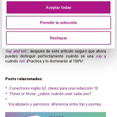
Tell a joke
– Contar un chiste.
Aceptar todas
Tell the truth
– Decir la verdad.
Tell a lie
– Mentir.
Tell a secret
– Contar un secreto.
Permitir la selección
I can’t tell the difference
– No puedo ver la diferencia.
You can tell he studies a lot
– Se nota que estudia
mucho. (¡esta frase es muy común y muy útil para el
Rechazar
oral!)
Say and tell
… después de este artículo seguro que ahora
puedes distinguir perfectamente cuándo se usa
say
y
cuándo
tell.
¡Practica y lo dominarás al 100%!
Posts relacionados:
Conectores inglés b2: claves para una redacción 10
These or those: ¿sabes cuándo usar cada uno?
Vocabulario y ejercicios: diferencia entre trip y journey