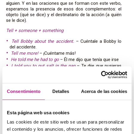
alguien. Y en las oraciones que se forman con este verbo,
esperamos la presencia de esos dos complementos: el
objeto (qué se dice) y el destinatario de la acción (a quién
se le dice).
Tell + someone + something
Tell Bobby about the accident.
– Cuéntale a Bobby lo
del accidente.
Tell me more!
– ¡Cuéntame más!
He told me he had to go
– Él me dijo que tenía que irse
I told you to put salt in the pan
– Te dije que pusieras
sal en la sartén
I told you to leave me alone
– Te dije que me dejaras en
paz
Consentimiento
Detalles
Acerca de las cookies
Errores comunes: cómo no
Esta página web usa cookies
equivocarnos
Las cookies de este sitio web se usan para personalizar
el contenido y los anuncios, ofrecer funciones de redes
Con
say and tell
hay errores típicos que se suelen