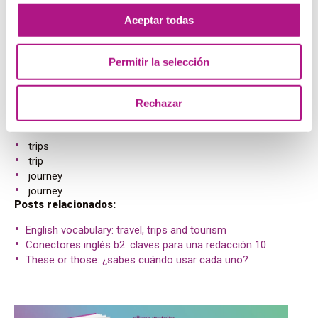
Aceptar todas
– My boss will have 2 business trips/journies next
month.
– The sightseeing trip/journey includes and entrance to
Permitir la selección
the Cathedral.
– How was your trip/journey to India? Was it a smooth
one?
Rechazar
– They can also do the trip/journey by train.
Soluciones
trips
trip
journey
journey
Posts relacionados:
English vocabulary: travel, trips and tourism
Conectores inglés b2: claves para una redacción 10
These or those: ¿sabes cuándo usar cada uno?