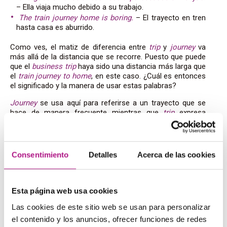
– Ella viaja mucho debido a su trabajo.
The train journey home is boring.
– El trayecto en tren
hasta casa es aburrido.
Como ves, el matiz de diferencia entre
trip
y
journey
va
más allá de la distancia que se recorre. Puesto que puede
que el
business trip
haya sido una distancia más larga que
el
train journey to home
, en este caso. ¿Cuál es entonces
el significado y la manera de usar estas palabras?
Journey
se usa aquí para referirse a un trayecto que se
hace de manera frecuente mientras que
trip
expresa
viajes que son puntuales.
Journey
Consentimiento
Detalles
Acerca de las cookies
Esta es la palabra que usaremos si en la frase vamos a
hacer hincapié a la duración del trayecto y a ese trayecto
en sí mismo. Puede ser, como hemos visto en el ejemplo,
un trayecto que hacemos cada día o un viaje cualquiera.
Esta página web usa cookies
Las Vegas was a perfect journey! We had lots of fun
–
Las cookies de este sitio web se usan para personalizar
El de Las Vegas fue un viaje perfecto, ¡nos lo pasamos
el contenido y los anuncios, ofrecer funciones de redes
en grande!