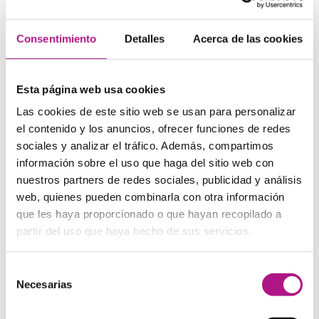
–
Let me know if I can be of further assistance
(si puedo
ayudarle en algo más, hágamelo saber).
Consentimiento
Detalles
Acerca de las cookies
Esta página web usa cookies
Writing complaints
Las cookies de este sitio web se usan para personalizar
Las cartas de reclamación en inglés tienen un
estilo
el contenido y los anuncios, ofrecer funciones de redes
formal
. Esto significa que debes evitar contracciones y
sociales y analizar el tráfico. Además, compartimos
expresiones coloquiales. Estas son algunas expresiones
información sobre el uso que haga del sitio web con
útiles que puedes utilizar.
nuestros partners de redes sociales, publicidad y análisis
Para el saludo:
web, quienes pueden combinarla con otra información
que les haya proporcionado o que hayan recopilado a
– Dear Sir / Madam
(estimado señor / estimada señora)
partir del uso que haya hecho de sus servicios.
–
To the attention of…
(a la atención de…)
– Dear Ms / Mr
+ apellido de la persona a la que te diriges
Selección
Necesarias
de
Para la introducción:
consentimiento
–
I am writing to express my strong dissatisfaction