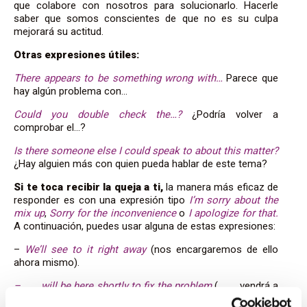
que colabore con nosotros para solucionarlo. Hacerle
saber que somos conscientes de que no es su culpa
mejorará su actitud.
Otras expresiones útiles:
There appears to be something wrong with…
Parece que
hay algún problema con…
Could you double check the…?
¿Podría volver a
comprobar el…?
Is there someone else I could speak to about this matter?
¿Hay alguien más con quien pueda hablar de este tema?
Si te toca recibir la queja a ti,
la manera más eficaz de
responder es con una expresión tipo
I’m sorry about the
mix up
,
Sorry for the inconvenience
o
I apologize for that.
A continuación, puedes usar alguna de estas expresiones:
–
We’ll see to it right away
(nos encargaremos de ello
ahora mismo).
– ___ will be here shortly to fix the problem
(___ vendrá a
arreglar el problema pronto).