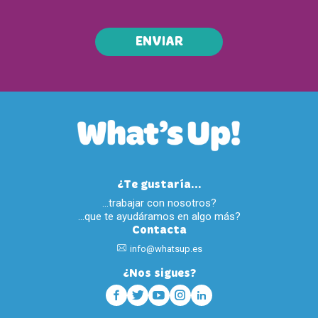
ENVIAR
¿Te gustaría...
…trabajar con nosotros?
…que te ayudáramos en algo más?
Contacta
info@whatsup.es
¿Nos sigues?