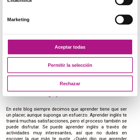
Sumérgete de lleno –
Immerse
yourself
Marketing
¿Vas a hacer un curso de inglés durante las vacaciones de
verano? Pues aprovecha y métete de lleno en el inglés: lee
la prensa en inglés cada día, búscate un intercambio para
Aceptar todas
cuando salgas de clase, aprovecha todos los materiales
que te den…La mejor manera de aprovechar un curso de
Permitir la selección
inglés es tomártelo muy en serio.
¿qué tal si aprovechas
para ver esa serie que tanto te gusta en inglés?
Rechazar
Disfruta –
Enjoy
En este blog siempre decimos que aprender tiene que ser
un placer, aunque suponga un esfuerzo. Aprender inglés te
traerá muchas satisfacciones, pero el proceso también se
puede disfrutar. Se puede aprender inglés a través de
actividades muy interesantes, así que no dudes en
escoger la que más te guste. ¿Quién dijo que aprender