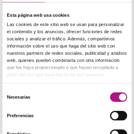
Si ya sabes inglés pero lo tienes un poco oxidado el
Esta página web usa cookies
momento perfecto de estudiar es antes de empezar tu
Las cookies de este sitio web se usan para personalizar
curso intensivo. De esta manera llegarás más al día y te
el contenido y los anuncios, ofrecer funciones de redes
costará menos ponerte las pilas. Si no te acuerdas de las
sociales y analizar el tráfico. Además, compartimos
cosas básicas, te costará doble trabajo aprender lo nuevo,
información sobre el uso que haga del sitio web con
pero si repasas antes le sacarás más partido.
nuestros partners de redes sociales, publicidad y análisis
web, quienes pueden combinarla con otra información
Pregunta mucho –
Ask a lot
que les haya proporcionado o que hayan recopilado a
partir del uso que haya hecho de sus servicios.
Pregunta todo lo que te genere dudas o las irás
acumulando y al final te perderás del todo. Que no te de
Selección
verguenza, tu profe está ahí para echarte una mano. Al
Necesarias
de
tratarse de un curso intensivo los temas se tocarán solo
consentimiento
una vez, así que no tendrás muchas oportunidades de que
Preferencias
te vuelvan a explicar lo mismo.
Estadística