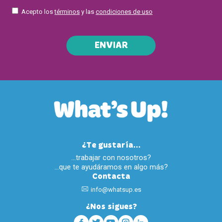
Acepto los
términos
y las
condiciones de uso
ENVIAR
¿Te gustaría...
…trabajar con nosotros?
…que te ayudáramos en algo más?
Contacta
info@whatsup.es
¿Nos sigues?