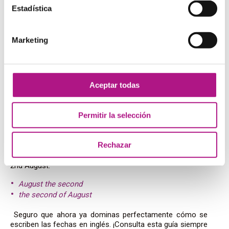
–
first
– 1st
Estadística
– s
e
cond – 2nd
–
third
– 3rd
–
fourth
– 4th
Marketing
–
fifth
– 5th
–
sixth
– 6th
Aceptar todas
Leer las fechas en inglés
Permitir la selección
Además de saber cómo se escribe la fecha en inglés, el
siguiente paso es conocer cómo es su pronunciación.
Como supondrás, hay diferentes maneras de
leer
las
Rechazar
fechas en inglés. Aquí te dejamos algunas:
2nd August:
August the second
the second of August
Seguro que ahora ya dominas perfectamente cómo se
escriben las fechas en inglés. ¡Consulta esta guía siempre