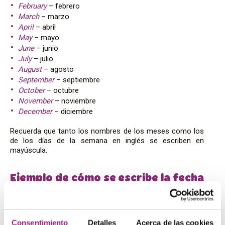
February
– febrero
March
– marzo
April
– abril
May
– mayo
June
– junio
July
– julio
August
– agosto
September
– septiembre
October
– octubre
November
– noviembre
December
– diciembre
Recuerda que tanto los nombres de los meses como los
de los días de la semana en inglés se escriben en
mayúscula.
Ejemplo de cómo se escribe la fecha
en inglés
Como quieres aprender cómo se escribe la fecha en
Consentimiento
Detalles
Acerca de las cookies
inglés, tanto en el británico como en el norteamericano,