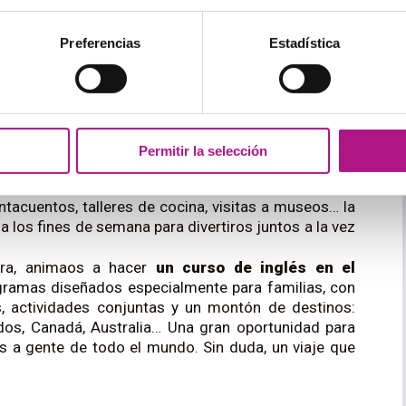
o
como un
juego
y no obligar a los niños a hablar en
o quieren contestarte cuando hablas en inglés, no te
Preferencias
Estadística
 preparados.
la familia
des hacer para aprender inglés con los peques sin
llá, puedes probar con estas dos ideas:
Permitir la selección
rcelona, puedes encontrar muchas
actividades en
entacuentos, talleres de cocina, visitas a museos… la
 los fines de semana para divertiros juntos a la vez
tura, animaos a hacer
un curso de inglés en el
ramas diseñados especialmente para familias, con
s, actividades conjuntas y un montón de destinos:
idos, Canadá, Australia… Una gran oportunidad para
is a gente de todo el mundo. Sin duda, un viaje que