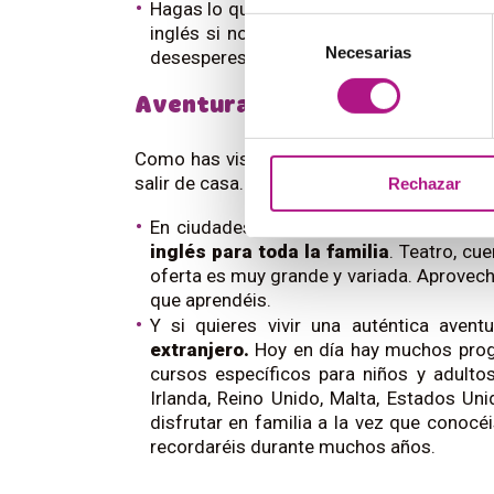
Hagas lo que hagas, recuerda presentarl
Selección
inglés si no lo desean. Si al principio n
Necesarias
de
desesperes: ya se lanzarán cuando estén
consentimiento
Aventuras en inglés para toda 
Como has visto, hay muchas cosas que pue
salir de casa. Pero si te atreves a ir más a
Rechazar
En ciudades grandes como Madrid y Ba
inglés para toda la familia
. Teatro, cu
oferta es muy grande y variada. Aprovecha
que aprendéis.
Y si quieres vivir una auténtica aven
extranjero.
Hoy en día hay muchos prog
cursos específicos para niños y adulto
Irlanda, Reino Unido, Malta, Estados Un
disfrutar en familia a la vez que conocé
recordaréis durante muchos años.