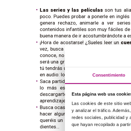
Las series y las películas
son tus alia
poco. Puedes probar a ponerle en inglés l
genera rechazo, animarle a ver series
contenidos infantiles son muy fáciles de 
buena manera de ir acostumbrándote a esc
¡Hora de acostarse! ¿Sueles leer un
cue
vez, busca uno en inglés. Para empezar
conoce, no le será difícil seguir el arg
será una gran práctica de
listening
y una 
tú tendrás una gran oportunidad para pu
en audio: los hay incluso especialmente 
Consentimiento
Saca partido
a las apps y los videojue
lo más espabilados manejando tablet
descargarte sus apps favoritas en in
Esta página web usa cookie
aprendizaje.
Las cookies de este sitio we
Busca ocasiones para
practicar inglés 
y analizar el tráfico. Ademá
hacer algunas cenas a la semana en ingl
redes sociales, publicidad y
queréis un desafío, al Scrabble), buscar 
que hayan recopilado a parti
dientes…