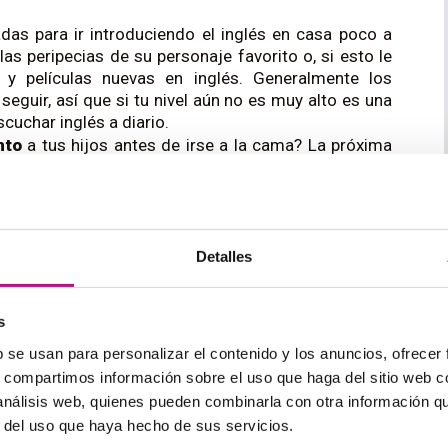
das para ir introduciendo el inglés en casa poco a
as peripecias de su personaje favorito o, si esto le
 y películas nuevas en inglés. Generalmente los
seguir, así que si tu nivel aún no es muy alto es una
uchar inglés a diario.
nto
a tus hijos antes de irse a la cama? La próxima
, puedes leerle uno de sus favoritos: como ya lo
umento, sobre todo si tiene dibujos. Para los peques
manera de adquirir vocabulario nuevo, mientras que
lir tu pronunciación. También puedes buscar cuentos
diseñados para niños no angloparlantes.
Detalles
gos
en inglés. Generalmente los niños suelen ser de
s y otros dispositivos, así que aprovecha para
glés o incluso para buscar juegos enfocados al
s
b se usan para personalizar el contenido y los anuncios, ofrecer
en familia
. ¡El único límite es tu imaginación! Podéis
s, compartimos información sobre el uso que haga del sitio web 
és, jugar al “Veo veo” (o, si ya son mayorcitos y
 análisis web, quienes pueden combinarla con otra información q
una canción en inglés para la hora de cepillarse los
r del uso que haya hecho de sus servicios.