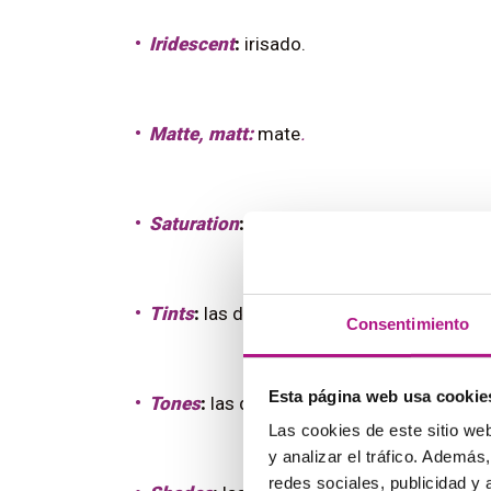
Iridescent
:
irisado.
Matte, matt:
mate
.
Saturation
:
saturación.
Tints
:
las diferentes tonalidades que se 
Consentimiento
Esta página web usa cookie
Tones
:
las diferentes tonalidades que se 
Las cookies de este sitio we
y analizar el tráfico. Ademá
redes sociales, publicidad y