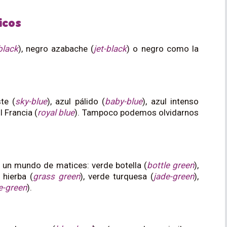
icos
black
), negro azabache (
jet-black
) o negro como la
te (
sky-blue
), azul pálido (
baby-blue
), azul intenso
l Francia (
royal blue
). Tampoco podemos olvidarnos
un mundo de matices: verde botella (
bottle green
),
 hierba (
grass green
), verde turquesa (
jade-green
),
e-green
).