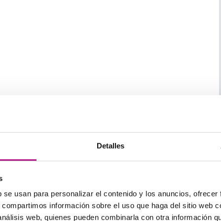
obtienen añadiendo blanco a un color puro.
Detalles
s
obtienen añadiendo gris a un color puro.
b se usan para personalizar el contenido y los anuncios, ofrecer
s, compartimos información sobre el uso que haga del sitio web 
 análisis web, quienes pueden combinarla con otra información q