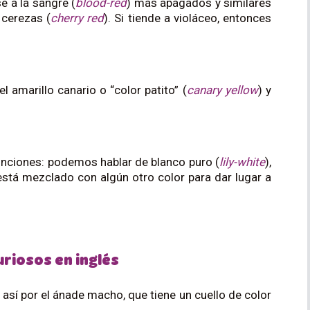
e a la sangre (
blood-red
) más apagados y similares
 cerezas (
cherry red
). Si tiende a violáceo, entonces
l amarillo canario o “color patito” (
canary yellow
) y
inciones: podemos hablar de blanco puro (
lily-white
),
 está mezclado con algún otro color para dar lugar a
riosos en inglés
así por el ánade macho, que tiene un cuello de color