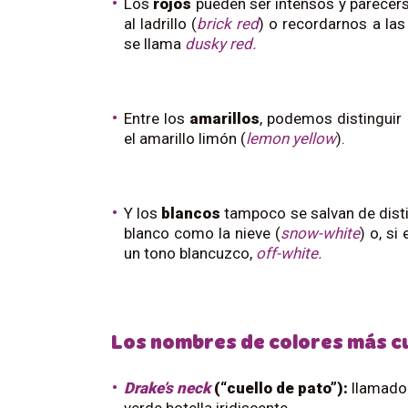
Los
rojos
pueden ser intensos y parecers
al ladrillo (
brick red
) o recordarnos a las
se llama
dusky red.
Entre los
amarillos
, podemos distinguir e
el amarillo limón (
lemon yellow
).
Y los
blancos
tampoco se salvan de dist
blanco como la nieve (
snow-white
) o, si
un tono blancuzco,
off-white.
Los nombres de colores más cu
Drake’s neck
(“cuello de pato”):
llamado 