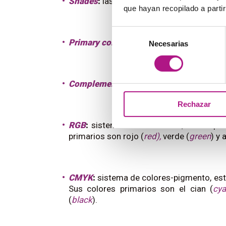
Shades
:
las diferentes tonalidades que s
que hayan recopilado a parti
Selección
Primary colors
:
colores primarios.
Necesarias
de
consentimiento
Complementary colors
:
colores complem
Rechazar
RGB
:
sistema de colores-luz, usado para
primarios son rojo (
red),
verde (
green
) y 
CMYK
:
sistema de colores-pigmento, esto
Sus colores primarios son el cian (
cy
(
black
).