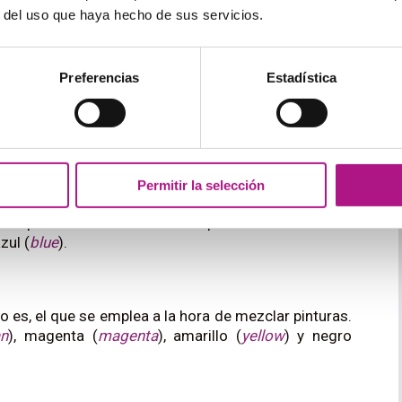
e obtienen añadiendo negro a un color puro.
r del uso que haya hecho de sus servicios.
Preferencias
Estadística
entarios.
Permitir la selección
 representar colores en una pantalla. Sus colores
azul (
blue
).
 es, el que se emplea a la hora de mezclar pinturas.
an
), magenta (
magenta
), amarillo (
yellow
) y negro