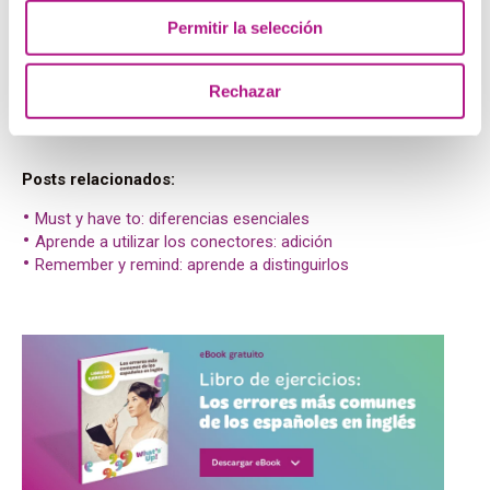
Con este pequeño truco reducirás mucho la posibilidad de
equivocarte. Para practicar lo que has aprendido y ponerte
Permitir la selección
a prueba, aquí tienes un ejercicio: elige dos
imágenes
, a
ser posible similares, y compáralas. Puedes redactar la
comparativa o simplemente explicarla en en voz alta. ¡A
Rechazar
practicar!
Posts relacionados:
Must y have to: diferencias esenciales
Aprende a utilizar los conectores: adición
Remember y remind: aprende a distinguirlos