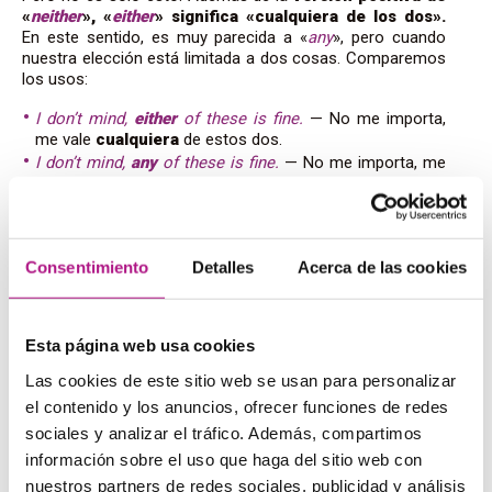
«
neither
», «
either
» significa «cualquiera de los dos».
En este sentido, es muy parecida a «
any
», pero cuando
nuestra elección está limitada a dos cosas. Comparemos
los usos:
I don’t mind,
either
of these is fine.
— No me importa,
me vale
cualquiera
de estos dos.
I don’t mind,
any
of these is fine.
— No me importa, me
vale
cualquiera
de estos.
Como ves, el uso es idéntico, pero «
either
» funciona solo
con dos elementos.
Consentimiento
Detalles
Acerca de las cookies
Diferencias entre «
Both
»
Esta página web usa cookies
y «
neither
»
Las cookies de este sitio web se usan para personalizar
el contenido y los anuncios, ofrecer funciones de redes
sociales y analizar el tráfico. Además, compartimos
Estos dos
cuantificadores
sirven para expresar que
ambos
elementos comparados
comparten
información sobre el uso que haga del sitio web con
características o ausencia de ellas:
nuestros partners de redes sociales, publicidad y análisis