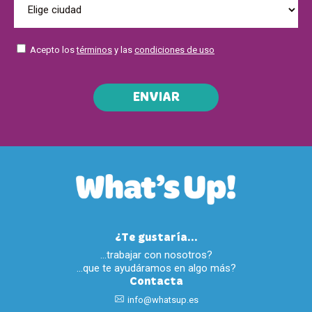
Acepto los
términos
y las
condiciones de uso
ENVIAR
¿Te gustaría...
…trabajar con nosotros?
…que te ayudáramos en algo más?
Contacta
info@whatsup.es