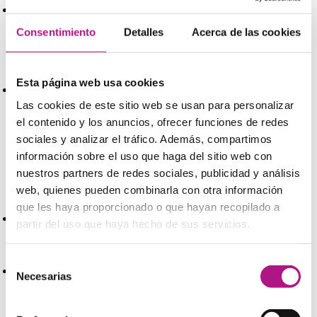
Many considered those texts outdated and sexist
Consentimiento
Detalles
Acerca de las cookies
Plenty
tiene un matiz que indica que hay suficiente, incluso
de sobra de algo que se necesita, por ejemplo
Esta página web usa cookies
Don’t worry about the dogs, they have plenty of food and
Las cookies de este sitio web se usan para personalizar
water for the weekend
el contenido y los anuncios, ofrecer funciones de redes
sociales y analizar el tráfico. Además, compartimos
All (of), whole, both
información sobre el uso que haga del sitio web con
nuestros partners de redes sociales, publicidad y análisis
All (of)
y
whole
se usan para hablar de la totalidad de algo
web, quienes pueden combinarla con otra información
o de un grupo de cosas
que les haya proporcionado o que hayan recopilado a
partir del uso que haya hecho de sus servicios.
There was a blackout and all (of) the frozen food has
spoiled
Selección
Necesarias
de
The whole town is dark because of the blackout
consentimiento
Estos dos
quantifiers
tienen como antónimos
not all
y