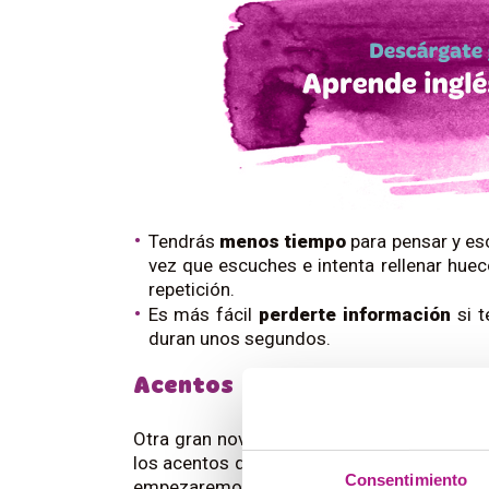
Tendrás
menos tiempo
para pensar y es
vez que escuches e intenta rellenar hue
repetición.
Es más fácil
perderte información
si t
duran unos segundos.
Acentos
Otra gran novedad de los ejercicios de B2
los acentos que habrás escuchado son
RP
Consentimiento
empezaremos a escuchar algunos escoceses