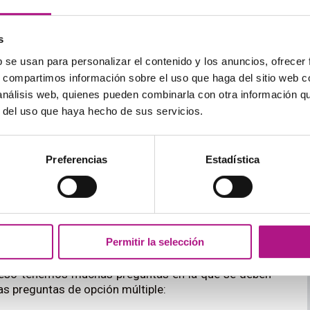
ad es:
s
culas y series
, acostúmbrate a ellos y a su melodía y
 crees.
b se usan para personalizar el contenido y los anuncios, ofrecer
u forma de pronunciar distintos sonidos. Si te
s, compartimos información sobre el uso que haga del sitio web 
jará de extrañarte cuando salga y te será más fácil
 análisis web, quienes pueden combinarla con otra información q
 puedas, escucha palabras sueltas, repítelas y
r del uso que haya hecho de sus servicios.
la repetición es lo que más te va a hacer avanzar.
gos en acentos que te cuesten… cualquier oportunidad
Preferencias
Estadística
 se exige responder a una serie de ejercicios más
Permitir la selección
 parcial del texto y asociación con imágenes o
n el B2 se busca una comprensión más global y
 eso tenemos muchas preguntas en la que se deben
as preguntas de opción múltiple: