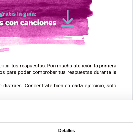
cribir tus respuestas. Pon mucha atención la primera
cos para poder comprobar tus respuestas durante la
e distraes. Concéntrate bien en cada ejercicio, solo
 es la aparición de acentos. Donde en B1 casi todos
o similares o, como mucho, estadounidenses, en B2
Detalles
, irlandeses y australianos, entre otros. La mejor