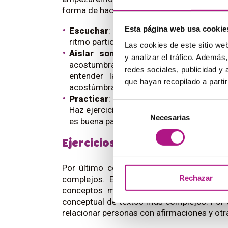
forma de hacer frente a esta nueva dificult
Esta página web usa cookie
Escuchar
: busca acentos nuevos en
pelí
ritmo particulares. Es más fácil de lo que
Las cookies de este sitio we
Aislar sonidos
: cada acento tiene s
y analizar el tráfico. Ademá
acostumbras a la r vibrante escocesa de
redes sociales, publicidad y
entender la palabra completa. Cuando
que hayan recopilado a parti
acostúmbrate a esos sonidos difíciles.
Practicar
: como acabamos de comentar, 
Selección
Haz ejercicios, intenta transcribir diálo
Necesarias
de
es buena para entrenar el oído.
consentimiento
Ejercicios
Por último comentar que en un nivel B2,
Rechazar
complejos. El B1 exige una comprensión
conceptos muy sencillos. En cambio, e
conceptual de textos más complejos. Por
relacionar personas con afirmaciones y otr