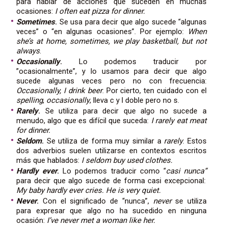
para hablar de acciones que suceden en muchas
ocasiones:
I often eat pizza for dinner.
Sometimes
.
Se usa para decir que algo sucede “algunas
veces” o “en algunas ocasiones”. Por ejemplo:
When
she’s at home, sometimes, we play basketball, but not
always
.
Occasionally
.
Lo podemos traducir por
”ocasionalmente”, y lo usamos para decir que algo
sucede algunas veces pero no con frecuencia:
Occasionally, I drink beer
. Por cierto, ten cuidado con el
spelling
,
occasionally
, lleva c y l doble pero no s.
Rarely
.
Se utiliza para decir que algo no sucede a
menudo, algo que es difícil que suceda:
I rarely eat meat
for dinner.
Seldom
.
Se utiliza de forma muy similar a
rarely
. Estos
dos adverbios suelen utilizarse en contextos escritos
más que hablados:
I seldom buy used clothes.
Hardly
ever
.
Lo podemos traducir como “
casi nunca”
para decir que algo sucede de forma casi excepcional:
My baby hardly ever cries. He is very quiet.
Never
.
Con el significado de “nunca”,
never
se utiliza
para expresar que algo no ha sucedido en ninguna
ocasión:
I’ve never met a woman like her.