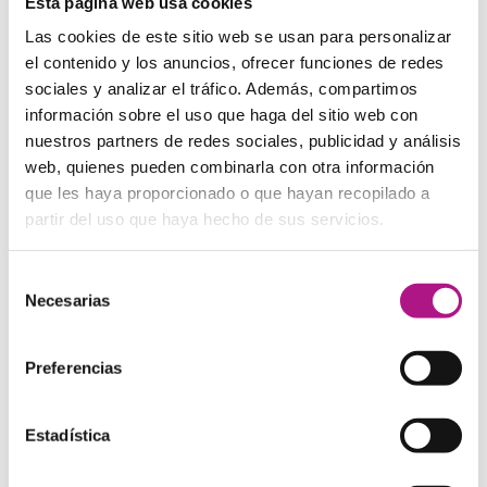
Posiciones de los adverbios de
Esta página web usa cookies
frecuencia dentro de las preguntas
Las cookies de este sitio web se usan para personalizar
el contenido y los anuncios, ofrecer funciones de redes
En inglés, los adverbios de frecuencia tienen una
sociales y analizar el tráfico. Además, compartimos
colocación específica cuando se usan en preguntas.
información sobre el uso que haga del sitio web con
Generalmente, estos adverbios no van al principio de la
nuestros partners de redes sociales, publicidad y análisis
pregunta. En lugar de eso, se colocan después del sujeto
cuando se utiliza el verbo
to be
, o entre el auxiliar y el
web, quienes pueden combinarla con otra información
verbo principal cuando hay un verbo auxiliar presente.
que les haya proporcionado o que hayan recopilado a
partir del uso que haya hecho de sus servicios.
Ejemplos:
Do you often go to the gym?
(Correcto)
Selección
Are you always late?
(Correcto)
Necesarias
de
Do often you go to the gym?
(Incorrecto)
consentimiento
Posiciones de los adverbios de
Preferencias
frecuencia dentro de las oraciones
usando verbos modales y auxiliares
Estadística
Cuando una oración contiene un verbo modal (
can
,
should
,
must
, etc.) o un auxiliar (
do
,
does
,
have
, etc.), el