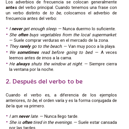
Los adverbios de frecuencia se colocan generalmente
antes
del verbo principal. Cuando tenemos una frase con
un verbo distinto de
to be
, colocamos el adverbio de
frecuencia antes del verbo:
I
never
get enough sleep
. — Nunca duermo lo suficiente.
She
often
buys vegetables from the local supermarket
.
— Suele comprar verduras en el mercado de la zona.
They
rarely
go to the beach
. — Van muy poco a la playa.
We
sometimes
read before going to bed
. — A veces
leemos antes de irnos a la cama.
He
always
shuts the window at night
. — Siempre cierra
la ventana por la noche.
2. Después del verbo to be
Cuando el verbo es, a diferencia de los ejemplos
anteriores,
to be
, el orden varía y es la forma conjugada de
be
la que va primero.
I am
never
late
. — Nunca llego tarde.
She is
often
tired in the evenings
. — Suele estar cansada
por las tardes.