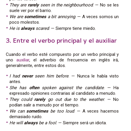
They are
rarely
seen in the neighbourhood
. — No se les
suele ver por el barrio.
We are
sometimes
a bit annoying
. — A veces somos un
poco molestos.
He is
always
scared
. — Siempre tiene miedo.
3. Entre el verbo principal y el auxiliar
Cuando el verbo esté compuesto por un verbo principal y
uno
auxiliar
, el adverbio de frecuencia en inglés irá,
generalmente, entre estos dos.
I had
never
seen him before
. — Nunca le había visto
antes.
She has
often
spoken against the candidate
. — Ha
expresado opiniones contrarias al candidato a menudo.
They could
rarely
go out due to the weather
. — No
podían salir a menudo por el tiempo.
We can
sometimes
be too loud
. — A veces hacemos
demasiado ruido.
He will
always
be a fool
. — Siempre será un idiota.