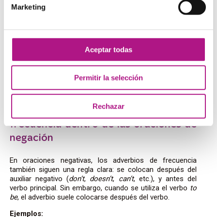
Marketing
adverbio de frecuencia se coloca después del auxiliar o
del modal, pero antes del verbo principal. Esta regla ayuda
a mantener el flujo natural de la oración y evita
ambigüedades.
Aceptar todas
Ejemplos:
She can always help us.
Permitir la selección
You should never lie.
They have often visited us in summer.
Rechazar
Posiciones de los adverbios de
frecuencia dentro de las oraciones de
negación
En oraciones negativas, los adverbios de frecuencia
también siguen una regla clara: se colocan después del
auxiliar negativo (
don’t
,
doesn’t
,
can’t
, etc.), y antes del
verbo principal. Sin embargo, cuando se utiliza el verbo
to
be
, el adverbio suele colocarse después del verbo.
Ejemplos: