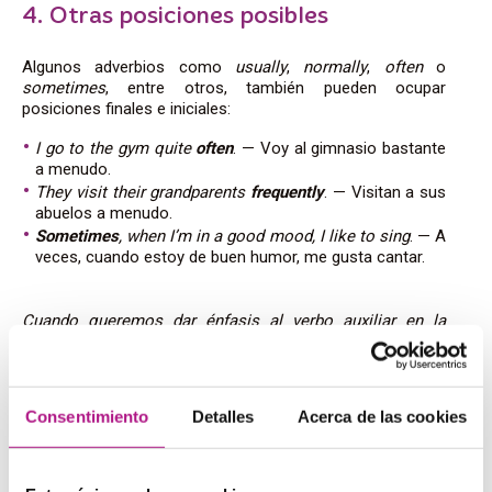
4. Otras posiciones posibles
Algunos adverbios como
usually
,
normally
,
often
o
sometimes
, entre otros, también pueden ocupar
posiciones finales e iniciales:
I go to the gym quite
often
. — Voy al gimnasio bastante
a menudo.
They visit their grandparents
frequently
. — Visitan a sus
abuelos a menudo.
Sometimes
, when I’m in a good mood, I like to sing
. — A
veces, cuando estoy de buen humor, me gusta cantar.
Cuando queremos dar énfasis al verbo auxiliar en la
frase, también podemos cambiar la posición:
I
never
should
have listened to him
. — De verdad que
nunca tendría que haberle hecho caso.
Consentimiento
Detalles
Acerca de las cookies
She
always
has
been fair to all
. — Sí que ha sido
siempre justa con todos.