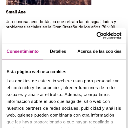
Small Axe
Una curiosa serie británica que retrata las desigualdades y
problemas raciales en la Gran Bretaña de los años 70 y 80.
Es ideal para escuchar acentos distintos, como el acento
británico de los policías de la serie o el acento de las
Antillas Británicas con el que hablan los personajes
principales. Basada en historias reales y muy
Consentimiento
Detalles
Acerca de las cookies
comprometida con la lucha anti-racista, esta serie dirigida
por
Steve McQueen
te sorprenderá.
Esta página web usa cookies
Las cookies de este sitio web se usan para personalizar
el contenido y los anuncios, ofrecer funciones de redes
sociales y analizar el tráfico. Además, compartimos
información sobre el uso que haga del sitio web con
nuestros partners de redes sociales, publicidad y análisis
web, quienes pueden combinarla con otra información
que les haya proporcionado o que hayan recopilado a