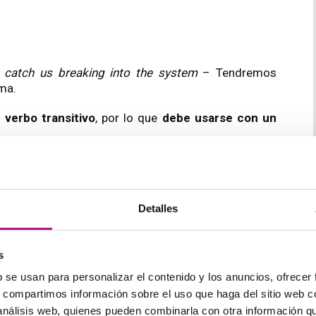
:
 catch us breaking into the system
– Tendremos
ema.
verbo transitivo
, por lo que
debe usarse con un
 de repente o escaparse:
Detalles
the night –
El fuego ha debido empezar durante la
s
b se usan para personalizar el contenido y los anuncios, ofrecer
 prison –
Los prisioneros escaparon fácilmente de la
s, compartimos información sobre el uso que haga del sitio web 
 análisis web, quienes pueden combinarla con otra información q