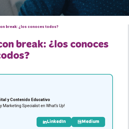
con break: ¿los conoces todos?
con break: ¿los conoces
todos?
ital y Contenido Educativo
 Marketing Specialist en What’s Up!
LinkedIn
Medium