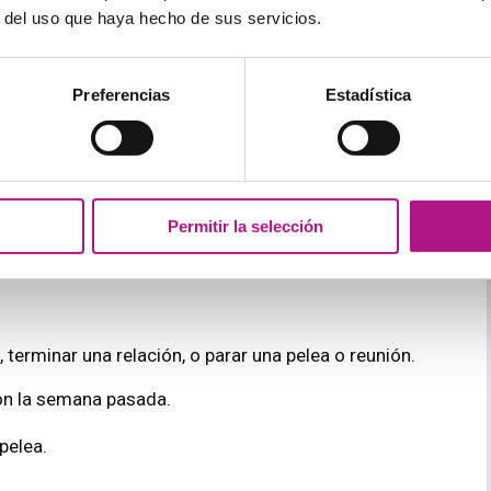
r del uso que haya hecho de sus servicios.
Preferencias
Estadística
o atravesar un obstáculo o barrera.
Permitir la selección
iers and attacked the politicians
– La multitud se
licía y atacó a los políticos.
 terminar una relación, o parar una pelea o reunión.
on la semana pasada.
 pelea.