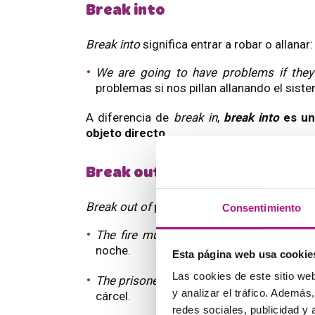
Break into
Break into
significa entrar a robar o allanar
We are going to have problems if they
problemas si nos pillan allanando el sist
A diferencia de
break in
,
break into
es un 
objeto directo
.
Break out of
Break out of
puede significar empezar algo
Consentimiento
The fire must have broken out during 
noche.
Esta página web usa cookie
Las cookies de este sitio we
The prisoners broke out easily from the
y analizar el tráfico. Ademá
cárcel.
redes sociales, publicidad y