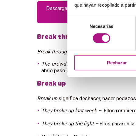
que hayan recopilado a parti
Selección
Necesarias
de
consentimiento
Break through
Break through
significa salir, abrirse paso 
Rechazar
The crowd broke through the police barr
abrió paso a través de las barreras de la po
Break up
Break up
significa deshacer, hacer pedazos,
They broke up last week –
Ellos rompier
They broke up the fight –
Ellos pararon la