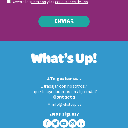
Acepto los
términos
y las
condiciones de uso
ENVIAR
¿Te gustaría...
…trabajar con nosotros?
…que te ayudáramos en algo más?
Contacta
info@whatsup.es
¿Nos sigues?