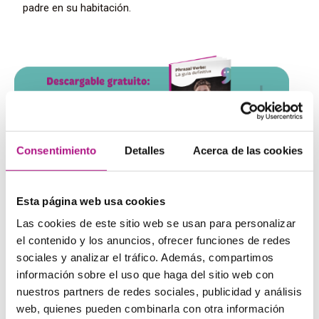
padre en su habitación.
Consentimiento
Detalles
Acerca de las cookies
Ejercicios
Esta página web usa cookies
Las cookies de este sitio web se usan para personalizar
Escoge la preposición adecuada para formar un phrasal
el contenido y los anuncios, ofrecer funciones de redes
verbs put en cada caso atendiendo a la traducción que te
ofrecemos
sociales y analizar el tráfico. Además, compartimos
información sobre el uso que haga del sitio web con
1.- Can you put her __ for a weekend in your house?
nuestros partners de redes sociales, publicidad y análisis
a) up b) down) c) together
web, quienes pueden combinarla con otra información