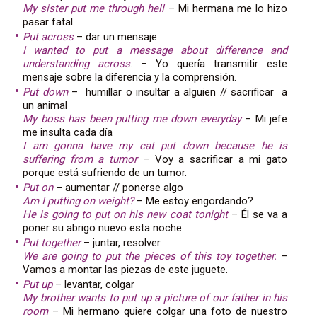
My sister put me through hell
– Mi hermana me lo hizo
pasar fatal.
Put across
– dar un mensaje
I wanted to put a message about difference and
understanding across
. – Yo quería transmitir este
mensaje sobre la diferencia y la comprensión.
Put down
– humillar o insultar a alguien // sacrificar a
un animal
My boss has been putting me down everyday
– Mi jefe
me insulta cada día
I am gonna have my cat put down because he is
suffering from a tumor
– Voy a sacrificar a mi gato
porque está sufriendo de un tumor.
Put on
– aumentar // ponerse algo
Am I putting on weight?
– Me estoy engordando?
He is going to put on his new coat tonight
– Él se va a
poner su abrigo nuevo esta noche.
Put together
– juntar, resolver
We are going to put the pieces of this toy together.
–
Vamos a montar las piezas de este juguete.
Put up
– levantar, colgar
My brother wants to put up a picture of our father in his
room
– Mi hermano quiere colgar una foto de nuestro