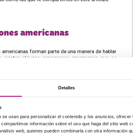
iones americanas
s
americanas forman parte de una manera de hablar
n existen algunas expresiones americanas que se
 más formales y no tan distendidas.
Detalles
e ser la primera de nuestra lista. Atento porque no
esta expresión y la cosa puede derivar en un ‘
ssup
?,
s
b se usan para personalizar el contenido y los anuncios, ofrecer
sa?, ¿Qué hay?. Es una expresión bastante coloquial
s, compartimos información sobre el uso que haga del sitio web 
sores o padres, en principio.
 análisis web, quienes pueden combinarla con otra información q