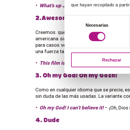
que hayan recopilado a parti
What’s up Jenny? How was your trip?
– ¿
2.Awesome
Selección
Necesarias
de
Creemos que este adjetivo es probablem
consentimiento
americana significa
genial
y la aplicamos
para casos verdaderamente alucinantes. Ho
una fuerza tan abrumadora. Es un poco del 
Rechazar
This film is really awesome
– Esta pelícu
3. Oh my God! Oh my Gosh!
Como en cualquier idioma que se precie, e
sin duda de las más usadas. La variante co
Oh my God! I can’t believe it!
– ¡Oh, Dios
4. Dude