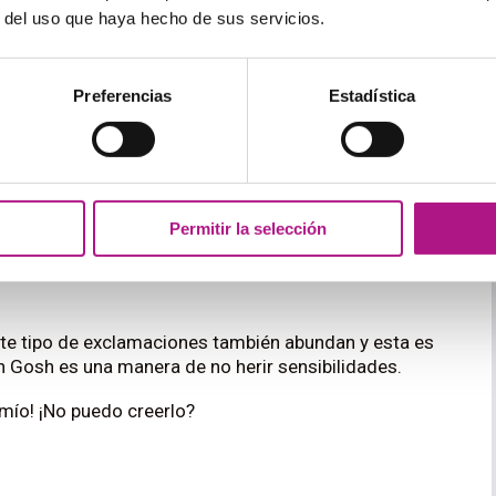
r del uso que haya hecho de sus servicios.
Qué hay Jenny? ¿Cómo fue tu viaje?
Preferencias
Estadística
ente el más usado en la galaxia. Esta expresión
 a cosas que nos fascinan. En origen, se reservaba
y en día la encontramos hasta en la sopa y no tiene
estilo de
great
.
Permitir la selección
la es realmente genial.
ste tipo de exclamaciones también abundan y esta es
n Gosh es una manera de no herir sensibilidades.
 mío! ¡No puedo creerlo?