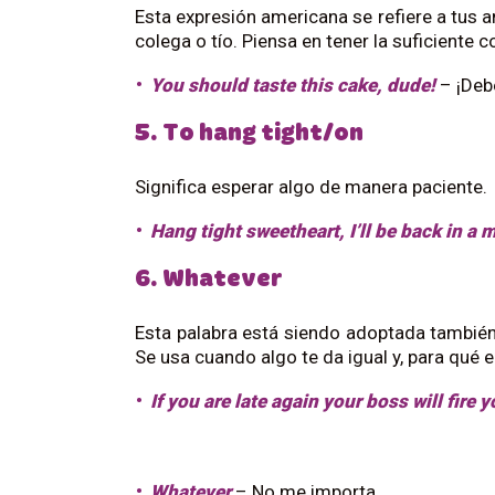
Esta expresión americana se refiere a tus 
colega o tío. Piensa en tener la suficiente 
You should taste this cake, dude!
– ¡Debe
5. To hang tight/on
Significa esperar algo de manera paciente.
Hang tight sweetheart, I’ll be back in a
6. Whatever
Esta palabra está siendo adoptada tambié
Se usa cuando algo te da igual y, para qué
If you are late again your boss will fire 
Whatever
– No me importa.