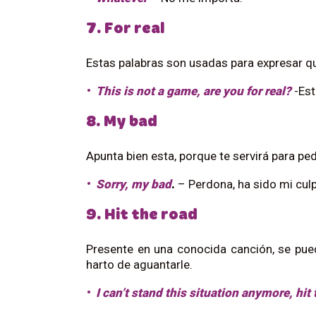
7. For real
Estas palabras son usadas para expresar qu
This is not a game, are you for real?
-Est
8. My bad
Apunta bien esta, porque te servirá para ped
Sorry, my bad
.
– Perdona, ha sido mi culp
9. Hit the road
Presente en una conocida canción, se pue
harto de aguantarle.
I can’t stand this situation anymore, hit 