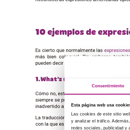
10 ejemplos de expres
Es cierto que normalmente las
expresione
más bien coloquial. Sin embargo tambié
pueden decir en situaciones comunicativas
1.What’s up?
Consentimiento
Cómo no, esta expresión americana tiene qu
siempre se pronuncian todas las letras de 
Esta página web usa cookie
inadvertido a oídos poco acostumbrados.
Las cookies de este sitio we
La traducción sería algo así como ¿Qué pa
y analizar el tráfico. Ademá
con la que es mejor no dirigirte a tus profe
redes sociales, publicidad y