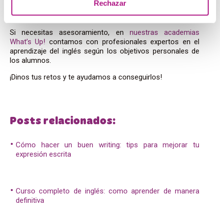
Rechazar
Como ves, ya tardas en empezar a crear tu English lesson
plan.
Si necesitas asesoramiento, en
nuestras academias
What’s Up!
contamos con profesionales expertos en el
aprendizaje del inglés según los objetivos personales de
los alumnos.
¡Dinos tus retos y te ayudamos a conseguirlos!
Posts relacionados:
Cómo hacer un buen writing: tips para mejorar tu
expresión escrita
Curso completo de inglés: como aprender de manera
definitiva