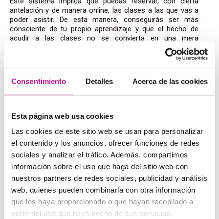
Este sistema implica que puedas reservar, con cierta
antelación y de manera online, las clases a las que vas a
poder asistir. De esta manera, conseguirás ser más
consciente de tu propio aprendizaje y que el hecho de
acudir a las clases no se convierta en una mera
obligación, sinó en un compromiso.
Elegir la tipología de las clases
Consentimiento
Detalles
Acerca de las cookies
Un buen
English lesson plan
incluye escoger bien cómo
son tus clases y que estás, estén basadas en contenidos
útiles que después puedas aplicar en tu día a día.
Esta página web usa cookies
En
What’s Up!
disfrutarás de clases divertidas y
Las cookies de este sitio web se usan para personalizar
participativas dónde se emplean las nuevas tecnologías
el contenido y los anuncios, ofrecer funciones de redes
como herramienta de aprendizaje.
sociales y analizar el tráfico. Además, compartimos
información sobre el uso que haga del sitio web con
La importancia de la
nuestros partners de redes sociales, publicidad y análisis
personalización.
web, quienes pueden combinarla con otra información
que les haya proporcionado o que hayan recopilado a
Una vez marcados los objetivos con ayuda de tu
English
partir del uso que haya hecho de sus servicios.
Coach
, y empezado el curso en What’s Up!, podrás