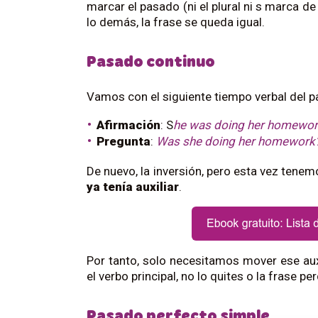
marcar el pasado (ni el plural ni s marca d
lo demás, la frase se queda igual.
Pasado continuo
Vamos con el siguiente tiempo verbal del p
Afirmación
: S
he was doing her homewor
Pregunta
:
Was she doing her homework
De nuevo, la inversión, pero esta vez tenemo
ya tenía auxiliar
.
Por tanto, solo necesitamos mover ese auxil
el verbo principal, no lo quites o la frase p
Pasado perfecto simple