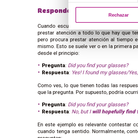
Responder
Rechazar
Cuando escuchamos preguntas en pasado e
prestar atención a todo lo que hay que te
pero procura prestar atención al tiempo e
mismo. Esto se suele ver o en la primera pa
desde el principio:
Pregunta
:
Did you find your glasses?
Respuesta
:
Yes! I found my glasses/Yes,
Como ves, lo que tienen todas las respue
que la pregunta. Por supuesto, podría ocurr
Pregunta
:
Did you find your glasses?
Respuesta
:
No, but I
will hopefully find
t
En este ejemplo es relevante contestar co
cuando tenga sentido. Normalmente, cont