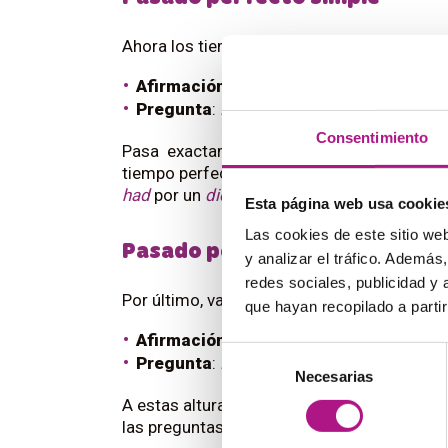
Ahora los tiempos perfectos, primero el
pa
Afirmación
: S
he had done her homework
Pregunta
:
Had she done her homework?
Consentimiento
Pasa exactamente lo mismo que con el ca
tiempo perfecto. Recuerda que
siempre
de
had
por un
did
, ya que cambiaríamos el sent
Esta página web usa cookie
Las cookies de este sitio we
Pasado perfecto continuo
y analizar el tráfico. Ademá
redes sociales, publicidad y
Por último, vamos con el
past perfect cont
que hayan recopilado a parti
Afirmación
: S
he had been doing her ho
Selección
Pregunta
:
Had she been doing her hom
Necesarias
de
consentimiento
A estas alturas ya pillas cómo funciona, ¿
las preguntas en pasado en inglés.