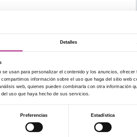
st perfect simple
:
.
Detalles
so anterior, solo que esta vez el auxiliar era de
bemos respetar el tiempo verbal y nunca cambiar un
ido de la frase.
s
b se usan para personalizar el contenido y los anuncios, ofrecer
s, compartimos información sobre el uso que haga del sitio web 
 análisis web, quienes pueden combinarla con otra información q
inuous
:
r del uso que haya hecho de sus servicios.
mework.
ework?
Preferencias
Estadística
verdad? Pues vamos a lo siguiente: cómo responder a