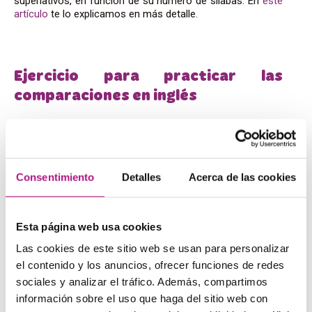
superlativos, en función de su número de sílabas. En
este
artículo
te lo explicamos en más detalle.
Ejercicio para practicar las
comparaciones en inglés
Y para terminar, vamos a practicar lo que acabamos de
repasar con un ejercicio. El reto es encontrar los errores
de las frases y corregirlos. Tienes la solución justo debajo
pero ¡no vale hacer trampas!
Consentimiento
Detalles
Acerca de las cookies
1) The Saint Bernard is taller as the German Shepherd.
2) It’s more better for a dog to live in the country than in
Esta página web usa cookies
the city.
Las cookies de este sitio web se usan para personalizar
3) The Chihuahua is the most short dog of all.
el contenido y los anuncios, ofrecer funciones de redes
4) I like driving in the summer much more better than
sociales y analizar el tráfico. Además, compartimos
driving in the winter.
información sobre el uso que haga del sitio web con