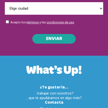
Acepto los
términos
y las
condiciones de uso
ENVIAR
¿Te gustaría...
…trabajar con nosotros?
…que te ayudáramos en algo más?
Contacta