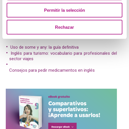
6) The sheepdog is
much heavier
than the Cocker
Spaniel.
Permitir la selección
7) The Saint Bernard is
the heaviest
dog in the world.
Rechazar
Post relacionados:
Uso de some y any: la guía definitiva
Inglés para turismo: vocabulario para profesionales del
sector viajes
Consejos para pedir medicamentos en inglés