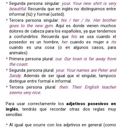
Segunda persona singular:
your. Your new shirt is very
beautiful
. Recuerda que en inglés no distinguimos entre
informal (tú) y formal (usted).
Tercera persona singular:
his / her / its. Her brother
goes to the new gym.
Aquí es donde vienen muchos
dolores de cabeza para los españoles, ya que tendemos
a confundirlos. Recuerda que
his
se usa cuando el
poseedor es un hombre,
her
cuando es mujer e
its
cuando es una cosa (o en algunos casos, para
animales).
Primera persona plural:
our. Our town is
far away from
the coast.
Segunda persona plural:
your. Your names are Peter and
Sandy
. Además de ser igual que el singular, tampoco
distingue entre formal e informal.
Tercera persona plural:
their. Their English teacher
seems very nice
.
Para usar correctamente los
adjetivos posesivos en
inglés
, tendrás que recordar otras dos reglas muy
sencillas:
Al igual que ocurre con los adjetivos en general (como