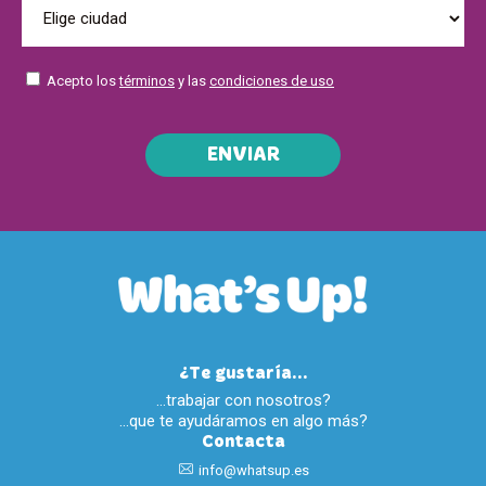
Acepto los
términos
y las
condiciones de uso
ENVIAR
¿Te gustaría...
…trabajar con nosotros?
…que te ayudáramos en algo más?
Contacta
info@whatsup.es