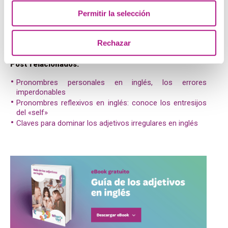
Curso-ingles.com
Permitir la selección
Ejerciciodeingles.com
Aprenderinglesrapidoyfacil.com
Rechazar
Y recuerda:
practice
makes
perfect!
Post relacionados:
Pronombres personales en inglés, los errores
imperdonables
Pronombres reflexivos en inglés: conoce los entresijos
del «self»
Claves para dominar los adjetivos irregulares en inglés