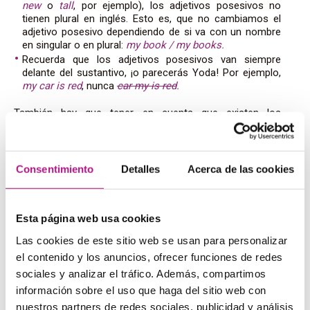
new
o
tall
, por ejemplo), los adjetivos posesivos no
tienen plural en inglés. Esto es, que no cambiamos el
adjetivo posesivo dependiendo de si va con un nombre
en singular o en plural:
my book / my books.
Recuerda que los adjetivos posesivos van siempre
delante del sustantivo, ¡o parecerás Yoda! Por ejemplo,
my car is red
, nunca
car my is red
.
También hay que tener en cuenta que existen los
pronombres posesivos en inglés:
my, your, his, her, its,
our, their, whose
. Si quieres saber más sobre este tema,
puedes visitar el artículo
Pronombres en inglés: I, me
mine…¿Los conoces todos?
.
Consentimiento
Detalles
Acerca de las cookies
Bonus extra: adjetivos posesivos y
Esta página web usa cookies
género en inglés
Las cookies de este sitio web se usan para personalizar
En castellano, los nombres y los adjetivos llevan género, y
el contenido y los anuncios, ofrecer funciones de redes
el plural aceptado por defecto se hace en masculino. Pero
sociales y analizar el tráfico. Además, compartimos
si te fijas con atención, verás que la situación en inglés es
información sobre el uso que haga del sitio web con
muy diferente: tanto los sustantivos como los adjetivos
nuestros partners de redes sociales, publicidad y análisis
son neutros, así que el género viene determinado por el