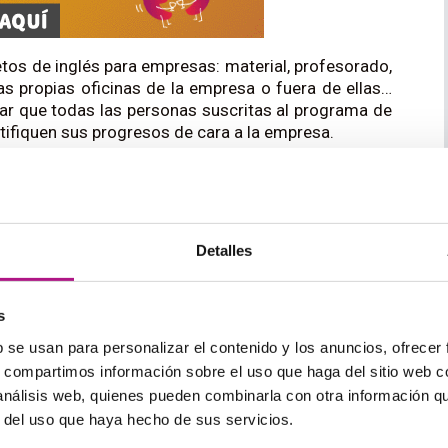
os de inglés para empresas: material, profesorado,
las propias oficinas de la empresa o fuera de ellas…
ar que todas las personas suscritas al programa de
tifiquen sus progresos de cara a la empresa.
do todo el papeleo, se inicia la formación, que
 por la academia que lo imparte. Una o más veces
para presentar informes de progreso.
Detalles
umido muy brevemente cómo funciona este tipo de
demia tendrá un plan específico. Busca el que mejor
s
b se usan para personalizar el contenido y los anuncios, ofrecer
s para empresas
s, compartimos información sobre el uso que haga del sitio web 
 análisis web, quienes pueden combinarla con otra información q
o del curso. Tanto si trabajas para una empresa con
r del uso que haya hecho de sus servicios.
pensando contratar un curso para tus empleados,
este tipo de formación en comparación con otros