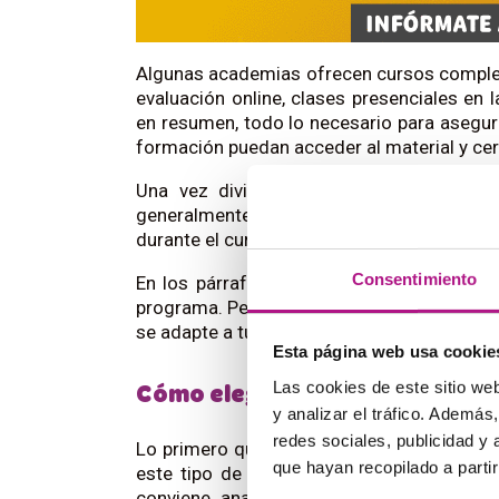
Algunas academias ofrecen cursos complet
evaluación online, clases presenciales en 
en resumen, todo lo necesario para asegur
formación puedan acceder al material y cer
Una vez divididos los grupos y gestiona
generalmente lleva un programa definido
durante el curso, se evalúa a los alumnos 
Consentimiento
En los párrafos anteriores te hemos res
programa. Pero ten en cuenta que cada aca
se adapte a tus necesidades.
Esta página web usa cookie
Las cookies de este sitio we
Cómo elegir un curso de inglé
y analizar el tráfico. Ademá
redes sociales, publicidad y
Lo primero que debes evaluar es el format
que hayan recopilado a parti
este tipo de necesidades como si estás 
conviene analizar qué beneficios tiene 