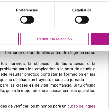
varios factores:
Preferencias
Estadística
no todas las empresas de formación se especializan
an profesorado externo a demanda, lo cual puede
profesionales titulados
, o tengan unas condiciones
ses de calidad. Los centros con una plantilla estable
to.
Permitir la selección
 de la necesidad de separar distintos niveles, puede
 en academias que contratar una formación en la
 informarse de los detalles antes de elegir un curso
los horarios, la ubicación de las oficinas o la
 problema para los empleados a la hora de acudir a
de resultar práctico contratar la formación en las
 que no se añada un trayecto más a su jornada.
para las clases es de vital importancia. Si tu oficina
o, quizá la mejor idea sea buscar centros que sí los
lvides de verificar los mínimos para un
curso de inglés