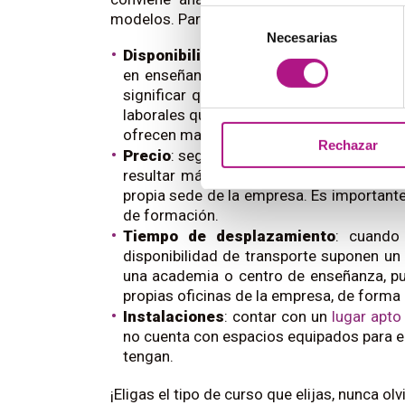
Selección
modelos. Para ello hay que tener en cuenta 
Necesarias
de
Disponibilidad de cursos de calidad
: 
consentimiento
en enseñanza de idiomas. Algunas busc
significar que los formadores no sean
laborales que no les permitan ofrecer cla
ofrecen mayores garantías en este aspec
Rechazar
Precio
: según el tamaño de los grupos y
resultar más económico costear cursos
propia sede de la empresa. Es importante
de formación.
Tiempo de desplazamiento
: cuando 
disponibilidad de transporte suponen un
una academia o centro de enseñanza, pue
propias oficinas de la empresa, de forma
Instalaciones
: contar con un
lugar apto
no cuenta con espacios equipados para ell
tengan.
¡Eligas el tipo de curso que elijas, nunca o