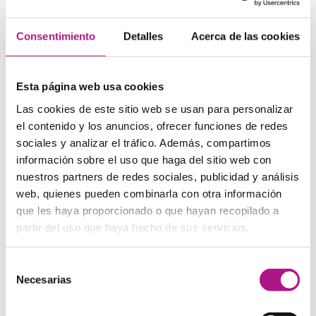
no sirve para estudiar, sino para hacer prácticas en
empresas extranjeras. Una alternativa muy interesante si
lo que buscas es un “trampolín” para trabajar en el
Consentimiento
Detalles
Acerca de las cookies
extranjero.
Voluntariados en países de habla
Esta página web usa cookies
inglesa
Las cookies de este sitio web se usan para personalizar
el contenido y los anuncios, ofrecer funciones de redes
Una idea que quizá no te habías planteado antes: ¿
qué tal
sociales y analizar el tráfico. Además, compartimos
hacer un voluntariado en el extranjero?
Aunque no se
información sobre el uso que haga del sitio web con
trate de estudiar inglés como tal, sin duda tendrás
nuestros partners de redes sociales, publicidad y análisis
muchísimas oportunidades para practicar mientras vives
web, quienes pueden combinarla con otra información
una gran aventura. En la web
http://www.hacesfalta.org
puedes encontrar ofertas de este tipo en todo el mundo.
que les haya proporcionado o que hayan recopilado a
partir del uso que haya hecho de sus servicios.
Cómo seguir practicando después
de tu curso
Selección
Necesarias
de
Aprender inglés es un largo viaje, y no se acaba al aterrizar
consentimiento
de vuelta en el aeropuerto. Seguro que vuelves sintiéndote