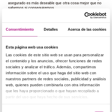
asegurado es más deseable que otra cosa mejor que no
sabemos si conseguiremos.
Equivalente: más vale pájaro en mano que ciento
volando.
Consentimiento
Detalles
Acerca de las cookies
We were on a wild goose chase
: describe una búsqueda
infructuosa que está condenada al fracaso.
Equivalente: estábamos perdiendo el tiempo.
Esta página web usa cookies
Las cookies de este sitio web se usan para personalizar
el contenido y los anuncios, ofrecer funciones de redes
Wild horses wouldn’t drag me there
: expresa que alguien
sociales y analizar el tráfico. Además, compartimos
no quiere ir a un sitio de ninguna de las maneras.
información sobre el uso que haga del sitio web con
Equivalente: no voy ni muerto.
nuestros partners de redes sociales, publicidad y análisis
web, quienes pueden combinarla con otra información
que les haya proporcionado o que hayan recopilado a
It’s the elephant in the room
: se usa para hablar de un
partir del uso que haya hecho de sus servicios.
problema que se conoce, pero es incómodo de sacar.
Equivalente: todo el mundo lo está pensando pero nadie
lo quiere decir.
Selección