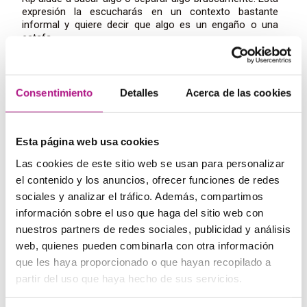
expresión la escucharás en un contexto bastante
informal y quiere decir que algo es un engaño o una
estafa.
Washing my hair
Si eres de los que necesitan excusas para no acudir a un
evento al que te han invitado, aprovecha esta frase
hecha en inglés. Todo el mundo sabrá que mientes pero
Consentimiento
Detalles
Acerca de las cookies
al ser una frase típica, quizás te perdonen.
What a mess!
Se refiere a un embrollo o a mucho desorden. Tanto en
Esta página web usa cookies
sentido físico como figurado.
Hit the roof
Las cookies de este sitio web se usan para personalizar
Se dice de alguien que está fuera de sus casillas y muy
el contenido y los anuncios, ofrecer funciones de redes
enfadado en un contexto informal.
sociales y analizar el tráfico. Además, compartimos
It’s water under the bridge
Exactamente eso, un problema ya pasado.
información sobre el uso que haga del sitio web con
To feel blue
nuestros partners de redes sociales, publicidad y análisis
En inglés se relaciona este color con la tristeza, así que
web, quienes pueden combinarla con otra información
esta expresión tiene el significado de estar deprimido.
que les haya proporcionado o que hayan recopilado a
It sounds Greek to me
partir del uso que haya hecho de sus servicios.
En inglés no les suena algo a chino, sino a griego.
¡Ininteligible!