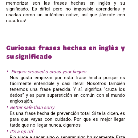
memorizar son las frases hechas en inglés y su
significado. Es difícil pero no imposible aprenderlas y
usarlas como un auténtico nativo, así que ¡lánzate con
nosotros!
Curiosas frases hechas en inglés y
su significado
Fingers crossed o cross your fingers
Nos gusta empezar por esta frase hecha porque es
fácilmente entendible y casi literal. Nosotros también
tenemos una frase parecida. Y sí, significa “cruza los
dedos” y es pura superstición en común con el mundo
anglosajón.
Better safe than sorry
Es una frase hecha de prevención total. Si te la dicen, es
para que vayas con cuidado. Por que es mejor llegar
tarde que no llegar nunca, digamos.
It’s a rip off
Rip alude a sacar algo o separar algo bruscamente. Esta