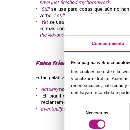
have just finished my homework.
Still
se usa para cosas que aún no han 
verbo.
I still have a headache. They still ha
Yet
se usa para algo que esperaríamos q
Es más común en frases negativas e interr
the Advanced test yet?
Consentimiento
Esta página web usa cookie
False
friends
relacionados con 
Las cookies de este sitio we
Estas palabras no significan lo que parece. 
y analizar el tráfico. Ademá
redes sociales, publicidad y
Actually
no es “en la actualidad”, sino “
que hayan recopilado a parti
El significado de
lately
no tiene que
“recientemente”.
Selección
Eventually
no significa “eventualmente”, s
Necesarias
de
consentimiento