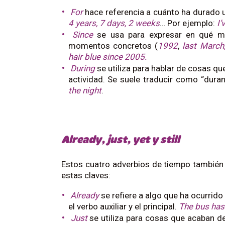
For
hace referencia a cuánto ha durado 
4 years, 7 days, 2 weeks
… Por ejemplo:
I’
Since
se usa para expresar en qué 
momentos concretos (
1992
,
last March,
hair blue since 2005.
During
se utiliza para hablar de cosas que
actividad. Se suele traducir como “dura
the night
.
Already, just, yet y still
Estos cuatro adverbios de tiempo también 
estas claves:
Already
se refiere a algo que ha ocurrid
el verbo auxiliar y el principal.
The bus has 
Just
se utiliza para cosas que acaban de 