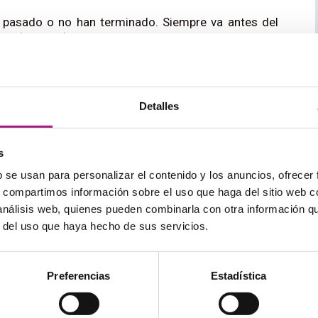
pasado o no han terminado. Siempre va antes del
ven’t arrived.
ue ya hubiera pasado, pero todavía no ha ocurrido.
ogativas y va al final de la frase.
Has Sarah passed
Detalles
s
expresiones de tiempo
b se usan para personalizar el contenido y los anuncios, ofrecer
¡No dejes que te traicionen!
s, compartimos información sobre el uso que haga del sitio web 
 análisis web, quienes pueden combinarla con otra información q
de hecho”. Actualmente es
currently
.
r del uso que haya hecho de sus servicios.
 ver con “tarde”, sino que es “últimamente” o
ino “finalmente”.
Preferencias
Estadística