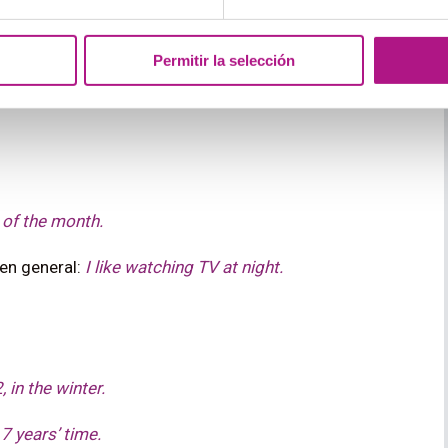
Permitir la selección
 preposiciones relacionadas con el tiempo que traen
on
y
at
. ¡Aprende a escoger la correcta!
 of the month.
en general:
I like watching TV at night.
, in the winter.
 7 years’ time.