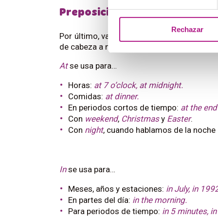
Preposiciones:
in
,
on
y
at
Rechazar
Por último, vamos a darle un repaso a tres
de cabeza a muchos hispanohablantes:
in
,
At
se usa para…
Horas:
at 7 o’clock, at midnight.
Comidas:
at dinner.
En periodos cortos de tiempo:
at the end
Con
weekend
,
Christmas
y
Easter
.
Con
night
, cuando hablamos de la noche 
In
se usa para…
Meses, años y estaciones:
in July, in 1992
En partes del día:
in the morning.
Para periodos de tiempo:
in 5 minutes, in