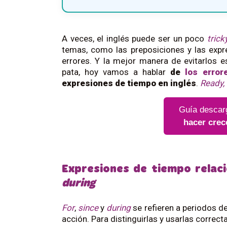
A veces, el inglés puede ser un poco
trick
temas, como las preposiciones y las expr
errores. Y la mejor manera de evitarlos e
pata, hoy vamos a hablar
de
los erro
expresiones de tiempo en inglés
.
Ready, 
Guía descar
hacer crec
Expresiones de tiempo relac
during
For
,
since
y
during
se refieren a periodos d
acción. Para distinguirlas y usarlas correct