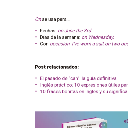
On
se usa para…
Fechas:
on June the 3rd.
Días de la semana:
on Wednesday.
Con
occasion
:
I’ve worn a suit on two oc
Post relacionados:
El pasado de “can”: la guía definitiva
Inglés práctico: 10 expresiones útiles para
10 frases bonitas en inglés y su signific