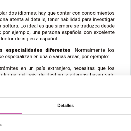
ablar dos idiomas: hay que contar con conocimientos
a atenta al detalle, tener habilidad para investigar
 soltura. Lo ideal es que siempre se traduzca desde
va; por ejemplo, una persona española con excelente
ductor de inglés a español.
 especialidades diferentes
. Normalmente los
e especializan en una o varias áreas, por ejemplo:
trámites en un país extranjero, necesitas que los
 idioma del país de destino y además hayan sido
ditado por el Ministerio de Asuntos Exteriores). De
á la misma validez legal que el original.
undir con la anterior! Los traductores jurídicos se
ro no tienen por qué ser necesariamente traductores
Detalles
plo, manuales de funcionamiento de aparatos
s
lo exigen conocer a la perfección el mundo de la