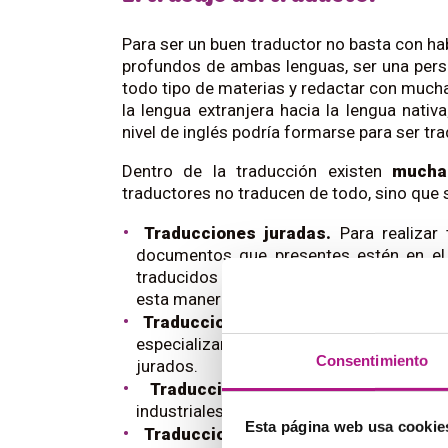
Para ser un buen traductor no basta con h
profundos de ambas lenguas, ser una person
todo tipo de materias y redactar con mucha
la lengua extranjera hacia la lengua nati
nivel de inglés podría formarse para ser tra
Dentro de la traducción existen
muchas
traductores no traducen de todo, sino que s
Traducciones juradas.
Para realizar 
documentos que presentes estén en el
traducidos por un traductor jurado (acre
esta manera, el documento traducido tendr
Traducciones jurídicas.
Ojo, ¡no conf
especializan en textos de tipo legal, pe
Consentimiento
jurados.
Traducciones técnicas
. Por ejem
industriales.
Esta página web usa cookie
Traducciones médicas
. Estas no so