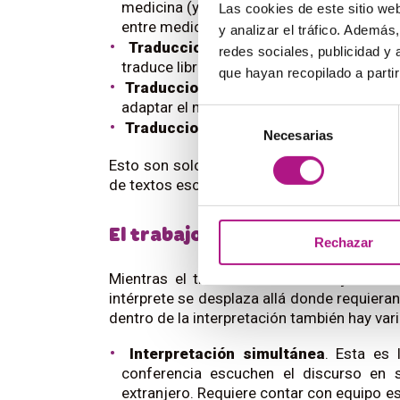
medicina (y a veces, descifrar caligrafí
Las cookies de este sitio we
entre medicamentos de diferentes países
y analizar el tráfico. Ademá
Traducciones literarias.
Aunque se s
redes sociales, publicidad y
traduce libros, en realidad son solo una 
que hayan recopilado a parti
Traducciones de marketing.
Aquí el tr
adaptar el mensaje a la cultura del país d
Selección
Traducciones audiovisuales
. Para subt
Necesarias
de
consentimiento
Esto son solo algunos ejemplos, pero exis
de textos escritos. ¡Todo un mundo por des
El trabajo del intérprete
Rechazar
Mientras el traductor suele trabajar con
intérprete se desplaza allá donde requieran 
dentro de la interpretación también hay var
Interpretación simultánea
. Esta es 
conferencia escuchen el discurso en 
extranjero. Requiere contar con equipo e