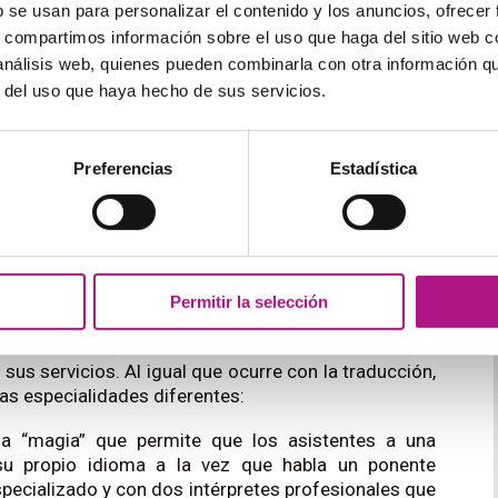
a de médicos) sino también dominar las equivalencias
b se usan para personalizar el contenido y los anuncios, ofrecer
.
s, compartimos información sobre el uso que haga del sitio web 
uele pensar en el estereotipo del traductor que
 análisis web, quienes pueden combinarla con otra información q
pequeña parte del mercado de la traducción.
r del uso que haya hecho de sus servicios.
aductor tiene algo más de licencia para ser creativo y
e destino.
ítulos y doblajes de películas.
Preferencias
Estadística
ten tantas especialidades de traducción como tipos
cubrir!
Permitir la selección
 su ordenador, desde casa o desde una oficina, el
sus servicios. Al igual que ocurre con la traducción,
ias especialidades diferentes:
la “magia” que permite que los asistentes a una
su propio idioma a la vez que habla un ponente
specializado y con dos intérpretes profesionales que