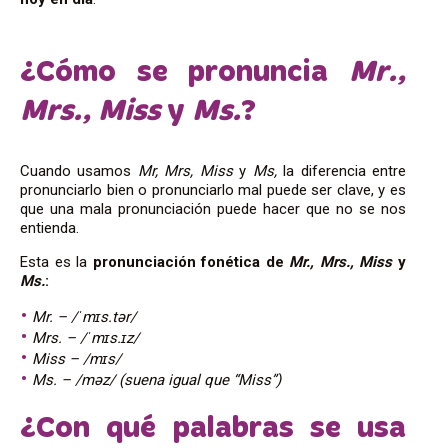
¿Cómo se pronuncia
Mr.,
Mrs., Miss
y
Ms.
?
Cuando usamos
Mr, Mrs, Miss
y
Ms,
la diferencia entre
pronunciarlo bien o pronunciarlo mal puede ser clave, y es
que una mala pronunciación puede hacer que no se nos
entienda.
Esta es la
pronunciación fonética de
Mr., Mrs., Miss
y
Ms.
:
Mr. – /ˈmɪs.tər/
Mrs. – /ˈmɪs.ɪz/
Miss – /mɪs/
Ms. – /məz/ (suena igual que “Miss”)
¿Con qué palabras se usa