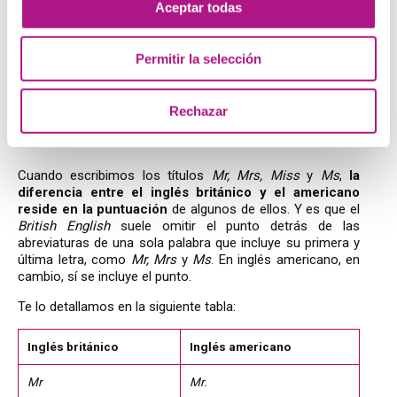
Aceptar todas
Mx. Thompson is applying for a job in this company.
–
Mx. Thompson está solicitando un trabajo en esta
empresa. (Aunque no tiene equivalente en español)
Permitir la selección
Diferencias entre inglés
Rechazar
británico y americano
Cuando escribimos los títulos
Mr, Mrs, Miss
y
Ms
,
la
diferencia entre el inglés británico y el americano
reside en la puntuación
de algunos de ellos. Y es que el
British English
suele omitir el punto detrás de las
abreviaturas de una sola palabra que incluye su primera y
última letra, como
Mr, Mrs
y
Ms
. En inglés americano, en
cambio, sí se incluye el punto.
Te lo detallamos en la siguiente tabla:
Inglés británico
Inglés americano
Mr
Mr.