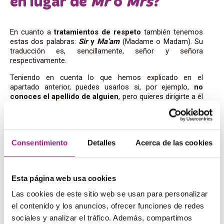
en lugar de
Mr
o
Mrs
?
En cuanto a
tratamientos de respeto
también tenemos
estas dos palabras:
Sir
y
Ma’am
(Madame o Madam).
Su
traducción es, sencillamente, señor y señora
respectivamente.
Teniendo en cuenta lo que hemos explicado en el
apartado anterior, puedes usarlos si,
por ejemplo,
no
conoces el apellido de alguien
, pero quieres dirigirte a él
o ella de una manera respetuosa.
Aquí tienes algunos
ejemplos
de su uso en oraciones:
Nice to meet you, Ma’am.
– Encantado de conocerla,
Consentimiento
Detalles
Acerca de las cookies
señora.
That is Mrs. Stewart, but I’m not sure who the Sir that
accompanies her is.
– Esa es la señora Stewart, pero no
Esta página web usa cookies
estoy seguro de quién es el señor que la acompaña.
Las cookies de este sitio web se usan para personalizar
el contenido y los anuncios, ofrecer funciones de redes
sociales y analizar el tráfico. Además, compartimos