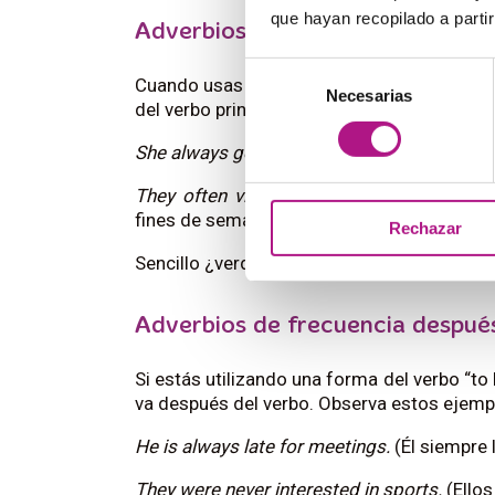
que hayan recopilado a parti
Adverbios de frecuencia antes de
Selección
Cuando usas un verbo que no sea
to be
(co
Necesarias
de
del verbo principal. Por ejemplo:
consentimiento
She always goes to the gym after work.
(El
They often visit their grandparents on w
fines de semana.)
Rechazar
Sencillo ¿verdad? Solo coloca el adverbio jus
Adverbios de frecuencia después
Si estás utilizando una forma del verbo “to 
va después del verbo. Observa estos ejemp
He is always late for meetings.
(Él siempre l
They were never interested in sports.
(Ellos