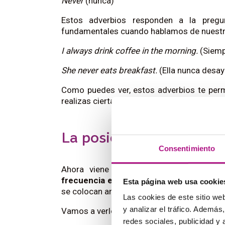
Never
(nunca)
Estos adverbios responden a la pregu
fundamentales cuando hablamos de nuestras
I always drink coffee in the morning.
(Siemp
She never eats breakfast.
(Ella nunca desay
Como puedes ver, estos adverbios te permi
realizas ciertas acciones, haciendo tus fra
La posición de los adve
Consentimiento
Ahora viene la parte que puede genera
frecuencia en inglés dentro de la frase?
Esta página web usa cookie
se colocan antes del verbo principal pero d
Las cookies de este sitio we
y analizar el tráfico. Ademá
Vamos a verlo con más detalle.
redes sociales, publicidad y