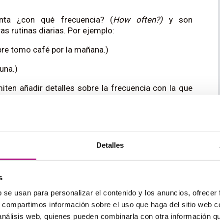
nta ¿con qué frecuencia? (
How often?)
y son
 rutinas diarias. Por ejemplo:
re tomo café por la mañana.)
una.)
ten añadir detalles sobre la frecuencia con la que
ses más precisas y ricas en información.
rbios de frecuencia
Detalles
r confusión: ¿
dónde colocar los adverbios de
La regla general es que los adverbios de frecuencia
s
espués del verbo “to be”.
b se usan para personalizar el contenido y los anuncios, ofrecer
s, compartimos información sobre el uso que haga del sitio web 
 análisis web, quienes pueden combinarla con otra información q