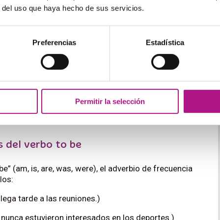
r del uso que haya hecho de sus servicios.
l verbo principal
mo go, eat, play), el adverbio de frecuencia va antes
Preferencias
Estadística
la siempre va al gimnasio después del trabajo.)
eekends
. (Ellos a menudo visitan a sus abuelos los
Permitir la selección
to antes del verbo principal, y listo.
 del verbo to be
be” (am, is, are, was, were), el adverbio de frecuencia
los:
lega tarde a las reuniones.)
 nunca estuvieron interesados en los deportes.)