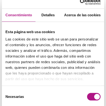
The purpose of this report is to
… (El propósito de este
informe es…)
Consentimiento
Detalles
Acerca de las cookies
Estas frases son ideales para abrir tu introducción y dar
una idea clara de por qué estás escribiendo el informe.
Esta página web usa cookies
2. Vocabulario para presentar
Las cookies de este sitio web se usan para personalizar
información
el contenido y los anuncios, ofrecer funciones de redes
sociales y analizar el tráfico. Además, compartimos
According to the data
… (Según los datos…)
información sobre el uso que haga del sitio web con
The findings indicate that
… (Los hallazgos indican que…)
nuestros partners de redes sociales, publicidad y análisis
web, quienes pueden combinarla con otra información
The research suggests
… (La investigación sugiere…)
que les haya proporcionado o que hayan recopilado a
Estas expresiones son muy útiles para hablar de hechos o
partir del uso que haya hecho de sus servicios.
cifras de manera profesional y objetiva.
Selección
3. Frases para hacer
Necesarias
de
recomendaciones
consentimiento