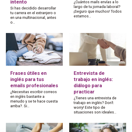
intento
¿Cuántos mails envías a lo
largo de tu jornada laboral?
Si has decidido desarrollar
¡Seguro que muchos! Todos
tu carrera en el extranjero o
estamos…
en una multinacional, antes
o…
Frases útiles en
Entrevista de
inglés para tus
trabajo en inglés:
emails profesionales
diálogo para
practicar
¿Necesitas escribir correos
en inglés bastante a
¿Tienes una entrevista de
menudo y se te hace cuesta
trabajo en inglés? Don’t
arriba?. Si…
worry! Este tipo de
situaciones son ideales…