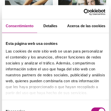
Consentimiento
Detalles
Acerca de las cookies
Cómo redactar mails
Cómo responder a
profesionales en
preguntas de
inglés
entrevista de
trabajo en inglés
¿Quieres aprender a
Esta página web usa cookies
redactar mails persuasivos
Si buscas trabajo en el
en inglés? En este post te
Las cookies de este sitio web se usan para personalizar
extranjero o quieres trabajar
enseñamos cómo
en una empresa
el contenido y los anuncios, ofrecer funciones de redes
estructurar…
internacional, lo primero…
sociales y analizar el tráfico. Además, compartimos
información sobre el uso que haga del sitio web con
nuestros partners de redes sociales, publicidad y análisis
web, quienes pueden combinarla con otra información
que les haya proporcionado o que hayan recopilado a
partir del uso que haya hecho de sus servicios.
Certificarme en
Descubre el mundo
Selección
inglés: cómo
del inglés para